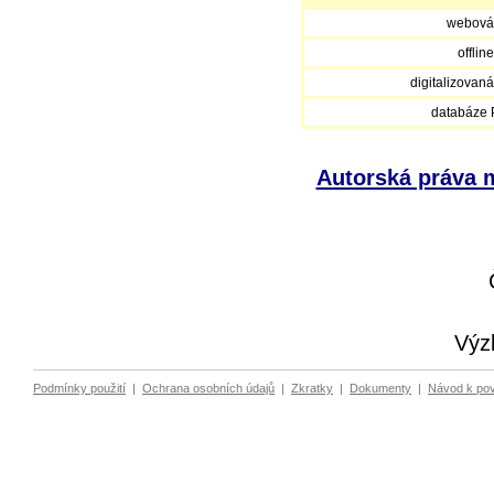
webová
offlin
digitalizovan
databáze
Autorská práva m
Výz
Podmínky použití
|
Ochrana osobních údajů
|
Zkratky
|
Dokumenty
|
Návod k po