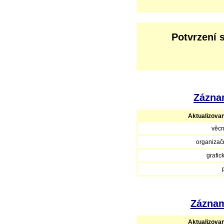
Potvrzení 
Záznam
Aktualizova
věcn
organizačn
grafic
Záznam
Aktualizova