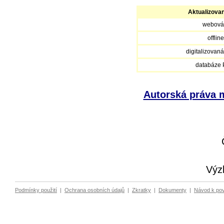
Aktualizova
webová
offlin
digitalizovan
databáze
Autorská práva m
Výz
Podmínky použití
|
Ochrana osobních údajů
|
Zkratky
|
Dokumenty
|
Návod k po