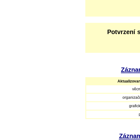
Potvrzení 
Záznam
Aktualizova
věcn
organizačn
grafic
Záznam