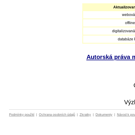
Aktualizova
webová
offlin
digitalizovan
databáze
Autorská práva m
Výz
Podmínky použití
|
Ochrana osobních údajů
|
Zkratky
|
Dokumenty
|
Návod k po