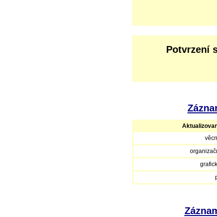
Potvrzení 
Záznam
Aktualizova
věcn
organizačn
grafic
Záznam