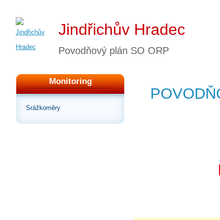
Jindřichův Hradec
Povodňový plán SO ORP
Monitoring
POVODŇO
Srážkoměry