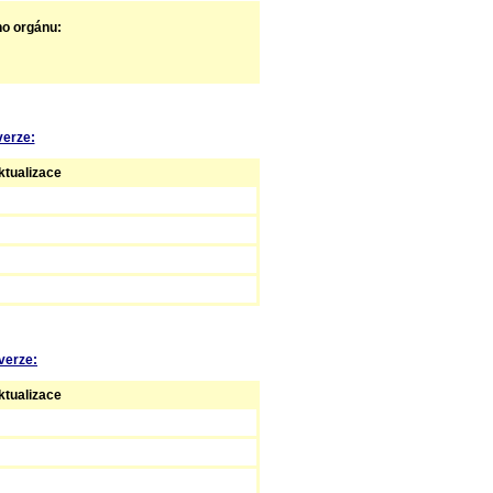
ho orgánu:
verze:
tualizace
verze:
tualizace