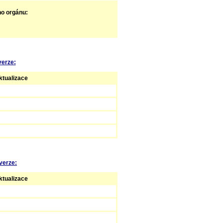
ho orgánu:
verze:
tualizace
verze:
tualizace