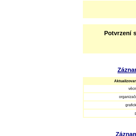
Potvrzení 
Záznam
Aktualizova
věcn
organizačn
grafic
Záznam