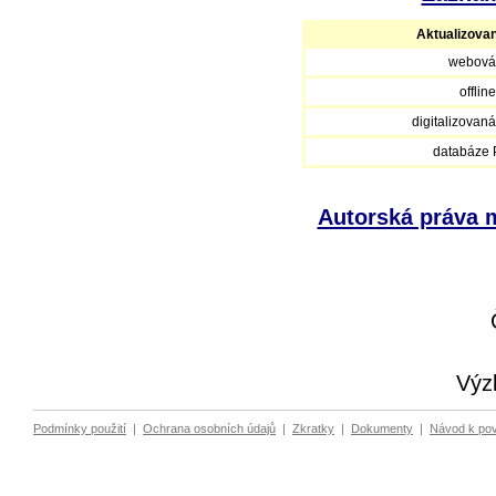
Aktualizova
webová
offlin
digitalizovan
databáze
Autorská práva m
Výz
Podmínky použití
|
Ochrana osobních údajů
|
Zkratky
|
Dokumenty
|
Návod k po