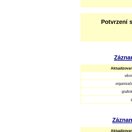
Potvrzení 
Záznam
Aktualizova
věcn
organizačn
grafic
Záznam
Aktualizova