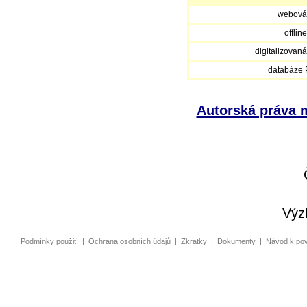
webová
offlin
digitalizovan
databáze
Autorská práva m
Výz
Podmínky použití
|
Ochrana osobních údajů
|
Zkratky
|
Dokumenty
|
Návod k po