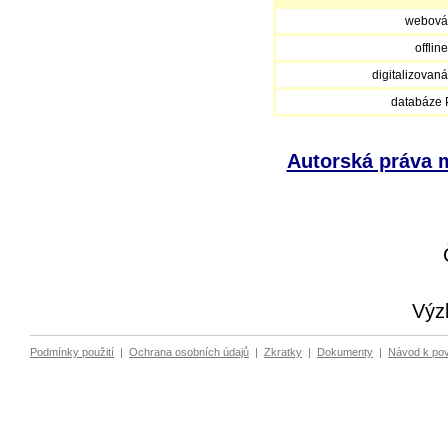
webová
offlin
digitalizovan
databáze
Autorská práva m
Výz
Podmínky použití
|
Ochrana osobních údajů
|
Zkratky
|
Dokumenty
|
Návod k po