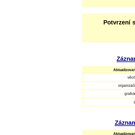
Potvrzení 
Záznam
Aktualizova
věcn
organizačn
grafic
Záznam
Aktualizova