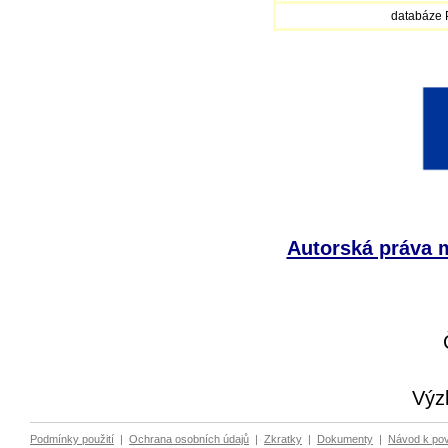
databáze
Autorská práva m
Výz
Podmínky použití
|
Ochrana osobních údajů
|
Zkratky
|
Dokumenty
|
Návod k po