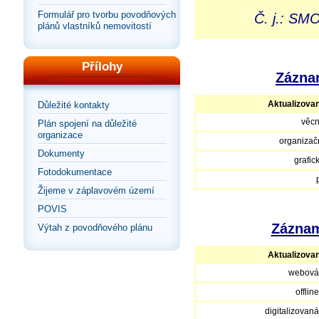
Formulář pro tvorbu povodňových
Č. j.: SM
plánů vlastníků nemovitostí
Přílohy
Záznam
Aktualizova
Důležité kontakty
věcn
Plán spojení na důležité
organizace
organizačn
Dokumenty
grafic
Fotodokumentace
Žijeme v záplavovém území
POVIS
Záznam
Výtah z povodňového plánu
Aktualizova
webová
offlin
digitalizovan