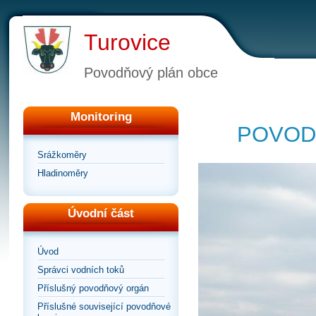
Turovice
Povodňový plán obce
Monitoring
POVOD
Srážkoměry
Hladinoměry
Úvodní část
Úvod
Správci vodních toků
Příslušný povodňový orgán
Příslušné související povodňové