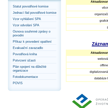
Aktualizova
Statut povodňové komise
věcn
Jednací řád povodňové komise
organizačn
Vzor vyhlášení SPA
grafic
Vzor odvolání SPA
Osnova souhrnné zprávy o
povodni
Příkaz k provedení opatření
Záznam
Evakuační zavazadlo
Aktualizova
Povodňová kniha
webová
Potvrzení účasti
offlin
Plán spojení na důležité
organizace
digitalizovan
Fotodokumentace
databáze
POVIS