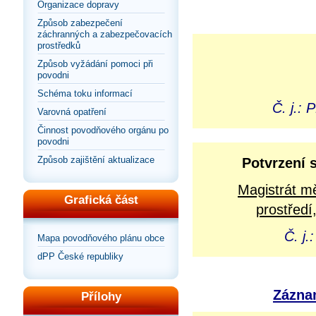
Organizace dopravy
Způsob zabezpečení
záchranných a zabezpečovacích
prostředků
Způsob vyžádání pomoci při
povodni
Schéma toku informací
Č. j.:
Varovná opatření
Činnost povodňového orgánu po
povodni
Způsob zajištění aktualizace
Potvrzení 
Magistrát m
Grafická část
prostředí
Č. j
Mapa povodňového plánu obce
dPP České republiky
Záznam
Přílohy