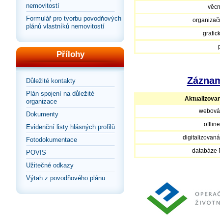
nemovitostí
věcn
Formulář pro tvorbu povodňových
organizačn
plánů vlastníků nemovitostí
grafic
Přílohy
Záznam
Důležité kontakty
Plán spojení na důležité
Aktualizova
organizace
webová
Dokumenty
offlin
Evidenční listy hlásných profilů
digitalizovan
Fotodokumentace
databáze
POVIS
Užitečné odkazy
Výtah z povodňového plánu