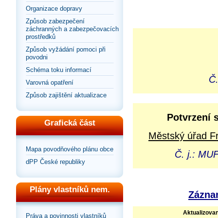
Organizace dopravy
Způsob zabezpečení
záchranných a zabezpečovacích
prostředků
Způsob vyžádání pomoci při
povodni
Schéma toku informací
Č.
Varovná opatření
Způsob zajištění aktualizace
Potvrzení 
Grafická část
Městský úřad Fr
Mapa povodňového plánu obce
Č. j.: MU
dPP České republiky
Plány vlastníků nem.
Záznam
Aktualizova
Práva a povinnosti vlastníků