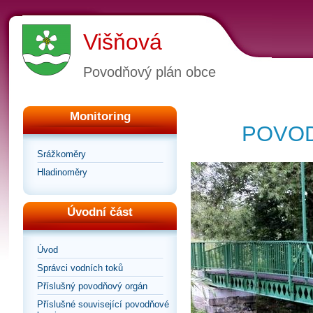
Višňová
Povodňový plán obce
Monitoring
POVOD
Srážkoměry
Hladinoměry
Úvodní část
Úvod
Správci vodních toků
Příslušný povodňový orgán
Příslušné související povodňové