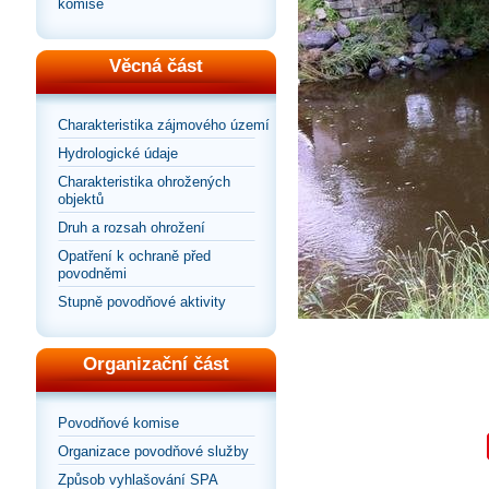
komise
Věcná část
Charakteristika zájmového území
Hydrologické údaje
Charakteristika ohrožených
objektů
Druh a rozsah ohrožení
Opatření k ochraně před
povodněmi
Stupně povodňové aktivity
Organizační část
Povodňové komise
Organizace povodňové služby
Způsob vyhlašování SPA