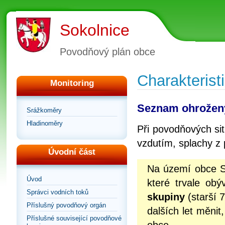
Sokolnice
Povodňový plán obce
Charakterist
Monitoring
Seznam ohrožen
Srážkoměry
Hladinoměry
Při povodňových si
vzdutím, splachy z p
Úvodní část
Na území obce S
Úvod
které trvale obý
Správci vodních toků
skupiny
(starší 
Příslušný povodňový orgán
dalších let měnit
Příslušné související povodňové