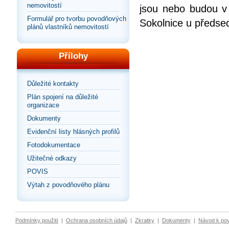
nemovitostí
jsou nebo budou v
Formulář pro tvorbu povodňových
Sokolnice u předse
plánů vlastníků nemovitostí
Přílohy
Důležité kontakty
Plán spojení na důležité
organizace
Dokumenty
Evidenční listy hlásných profilů
Fotodokumentace
Užitečné odkazy
POVIS
Výtah z povodňového plánu
Podmínky použití
|
Ochrana osobních údajů
|
Zkratky
|
Dokumenty
|
Návod k po