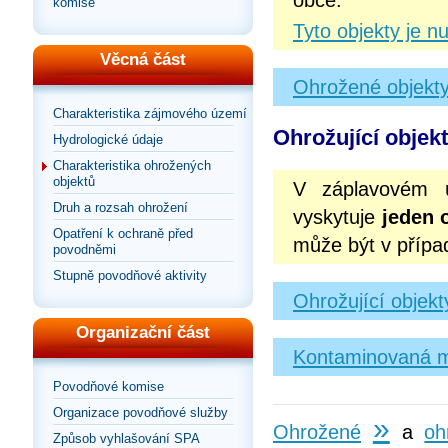
obce.
komise
Tyto objekty je n
Věcná část
Ohrožené objekt
Charakteristika zájmového území
Ohrožující objek
Hydrologické údaje
Charakteristika ohrožených
objektů
V záplavovém 
Druh a rozsah ohrožení
vyskytuje
jeden o
Opatření k ochraně před
může být v příp
povodněmi
Stupně povodňové aktivity
Ohrožující objek
Organizační část
Kontaminovaná m
Povodňové komise
Organizace povodňové služby
»
Ohrožené
a
oh
Způsob vyhlašování SPA