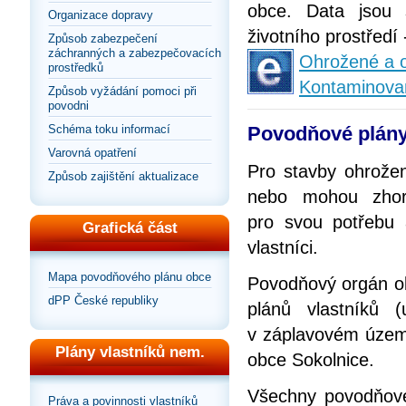
obce. Data jsou 
Organizace dopravy
životního prostředí
Způsob zabezpečení
záchranných a zabezpečovacích
Ohrožené a o
prostředků
Kontaminova
Způsob vyžádání pomoci při
povodni
Povodňové plány
Schéma toku informací
Varovná opatření
Pro stavby ohrože
Způsob zajištění aktualizace
nebo mohou zhorš
pro svou potřebu
Grafická část
vlastníci.
Mapa povodňového plánu obce
Povodňový orgán ob
dPP České republiky
plánů vlastníků 
v záplavovém územ
Plány vlastníků nem.
obce Sokolnice.
Všechny povodňové 
Práva a povinnosti vlastníků