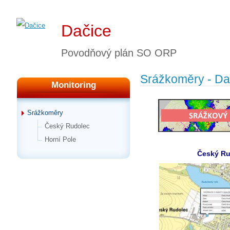
Dačice
Povodňový plán SO ORP
Srážkoměry - Da
Monitoring
Srážkoměry
Český Rudolec
Horní Pole
Český Ru