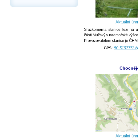
Aktuální úhr
Srážkoměrná stanice leží na 
části Mužský v nadmořské výšce
Provozovatelem stanice je ČHM
:
50.519775° N
GPS
Chocněj
Aktuální úhr