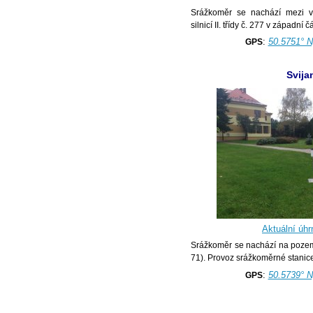
Srážkoměr se nachází mezi 
silnicí II. třídy č. 277 v západní č
:
50.5751° N
GPS
Svija
Aktuální úhr
Srážkoměr se nachází na pozem
71). Provoz srážkoměrné stanice
:
50.5739° N
GPS