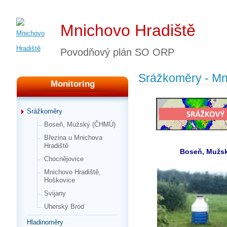
Mnichovo Hradiště
Povodňový plán SO ORP
Srážkoměry - Mn
Monitoring
Srážkoměry
Boseň, Mužský (ČHMÚ)
Březina u Mnichova
Hradiště
Boseň, Mužs
Chocnějovice
Mnichovo Hradiště,
Hoškovice
Svijany
Uherský Brod
Hladinoměry