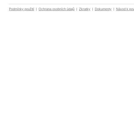
Podmínky použití
|
Ochrana osobních údajů
|
Zkratky
|
Dokumenty
|
Návod k po