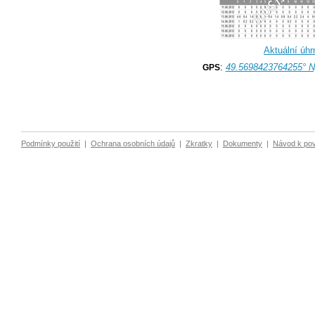
Aktuální úhr
:
49.5698423764255° N
GPS
Podmínky použití
|
Ochrana osobních údajů
|
Zkratky
|
Dokumenty
|
Návod k po