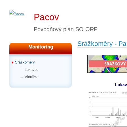
Pacov
Povodňový plán SO ORP
Srážkoměry - Pa
Monitoring
Srážkoměry
Lukavec
Vintířov
Lukav