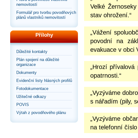
nemovitostí
Velké Žernoseky 
Formulář pro tvorbu povodňových
stav ohrožení.“
plánů vlastníků nemovitostí
„Vážení spoluobč
Přílohy
povodní na zák
evakuace v obci V
Důležité kontakty
Plán spojení na důležité
organizace
„Hrozí přívalová
Dokumenty
opatrnosti.“
Evidenční listy hlásných profilů
Fotodokumentace
„Vyzýváme dobrov
Užitečné odkazy
s nářadím (pily, 
POVIS
Výtah z povodňového plánu
„Vyzýváme občany
na telefonní čísl