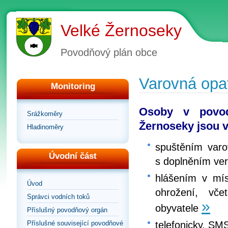
Velké Žernoseky
Povodňový plán obce
Varovná opa
Monitoring
Osoby v povod
Srážkoměry
Žernoseky jsou 
Hladinoměry
spuštěním varo
Úvodní část
s doplněním ver
hlášením v mí
Úvod
ohrožení, vč
Správci vodních toků
»
obyvatele
Příslušný povodňový orgán
telefonicky, SM
Příslušné související povodňové