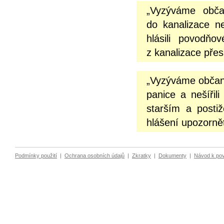
„Vyzýváme obča
do kanalizace n
hlásili povodňo
z kanalizace přes
„Vyzýváme občany
panice a nešíři
starším a posti
hlášení upozornět
Podmínky použití
|
Ochrana osobních údajů
|
Zkratky
|
Dokumenty
|
Návod k po