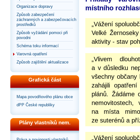
Organizace dopravy
místního rozhlas
Způsob zabezpečení
záchranných a zabezpečovacích
„Vážení spoluob
prostředků
Velké Žernoseky
Způsob vyžádání pomoci při
povodni
aktivity - stav po
Schéma toku informací
Varovná opatření
„Vlivem dlouho
Způsob zajištění aktualizace
a v důsledku nep
všechny občany b
Grafická část
zahájili opatře
plánů. Žádáme o
Mapa povodňového plánu obce
nemovitostech, 
dPP České republiky
na místa mimo 
ze suterénů a pří
Plány vlastníků nem.
„Vážení spoluob
Práva a povinnosti vlastníků