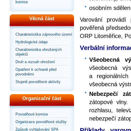
komise
osobním sdělen
Věcná část
Varování provádí
pověřená předsedo
Charakteristika zájmového území
ORP Litoměřice, Pol
Hydrologické údaje
Verbální informac
Charakteristika ohrožených
objektů
Všeobecná vý
Druh a rozsah ohrožení
všeobecná výst
Opatření k ochraně před
povodněmi
a regionálních
Stupně povodňové aktivity
všeobecná výst
Nebezpečí zá
Organizační část
zátopové vlny.
rozhlasu, telev
Povodňové komise
nebezpečí zátop
Organizace povodňové služby
Příklady varov
Způsob vyhlašování SPA