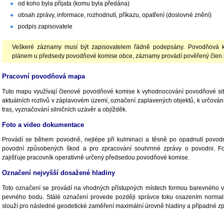
od koho byla přijata (komu byla předána)
obsah zprávy, informace, rozhodnutí, příkazu, opatření (doslovné znění)
podpis zapisovatele
Veškeré záznamy musí být zapisovatelem řádně podepsány. Povodňová 
plánem u předsedy povodňové komise obce, záznamy provádí pověřený člen
Pracovní povodňová mapa
Tuto mapu využívají členové povodňové komise k vyhodnocování povodňové sit
aktuálních rozlivů v záplavovém území, označení zaplavených objektů, k určová
tras, vyznačování silničních uzávěr a objížděk.
Foto a video dokumentace
Provádí se během povodně, nejlépe při kulminaci a těsně po opadnutí povodně
povodní způsobených škod a pro zpracování souhrnné zprávy o povodni. 
zajišťuje pracovník operativně určený předsedou povodňové komise.
Označení nejvyšší dosažené hladiny
Toto označení se provádí na vhodných přístupných místech formou barevnéh
pevného bodu. Stálé označení provede později správce toku osazením normal
slouží pro následné geodetické zaměření maximální úrovně hladiny a případné 