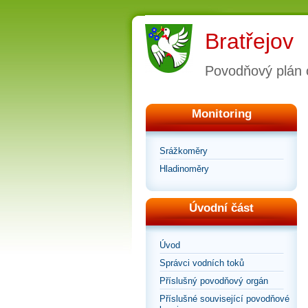
Bratřejov
Povodňový plán 
Monitoring
Srážkoměry
Hladinoměry
Úvodní část
Úvod
Správci vodních toků
Příslušný povodňový orgán
Příslušné související povodňové