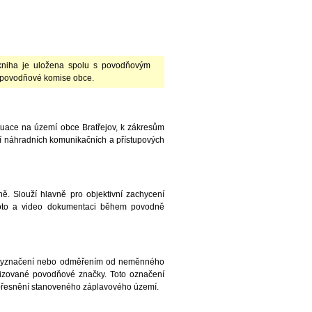
kniha je uložena spolu s povodňovým
 povodňové komise obce.
uace na území obce Bratřejov, k zákresům
ní náhradních komunikačních a přístupových
. Slouží hlavně pro objektivní zachycení
Foto a video dokumentaci během povodně
o vyznačení nebo odměřením od neměnného
izované povodňové značky. Toto označení
zpřesnění stanoveného záplavového území.