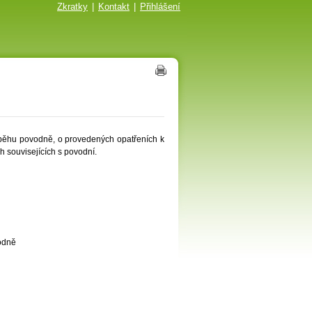
Zkratky
|
Kontakt
|
Přihlášení
běhu povodně, o provedených opatřeních k
h souvisejících s povodní.
odně