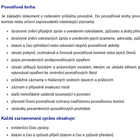
Povodňová kniha
Je základní dokument o celkovém průběhu povodně. Do povodňové knihy prov
komise nebo určení zapisovatelé) následující záznamy:
doslovné znění přijatých zpráv s uvedením odesílatele, způsobu a doby přev
doslovné znění odeslaných zpráv s uvedením jejich pramene, adresáta, zp
datum a čas vyhlášení nebo odvolání stupňů povodňové aktivity
obsah pokynů, rozhodnutí a činnosti povodňové komise nebo jejich členů
popis provedených protipovodňových opatření
obsah příkazů fyzickým a právnickým osobám, kterým se ukládá během 
vykonávat opatření ke zmírnění povodňových škod
průběžné záznamy o hlášených vodních stavech a průtocích
záznam o případné evakuaci osob
další mimořádné události související s povodní
převzetí řízení povodňové ochrany nadřízenou povodňovou komisí
výsledky preventivních povodňových prohlídek
Každá zaznamenaná zpráva obsahuje:
evidenční číslo zprávy
datum a čas a způsob přijetí (datum a čas a způsob předání)