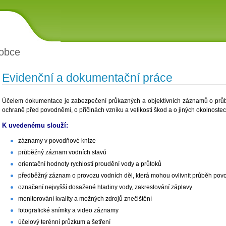
obce
Evidenční a dokumentační práce
Účelem dokumentace je zabezpečení průkazných a objektivních záznamů o prů
ochraně před povodněmi, o příčinách vzniku a velikosti škod a o jiných okolnostec
K uvedenému slouží:
záznamy v povodňové knize
průběžný záznam vodních stavů
orientační hodnoty rychlostí proudění vody a průtoků
předběžný záznam o provozu vodních děl, která mohou ovlivnit průběh pov
označení nejvyšší dosažené hladiny vody, zakreslování záplavy
monitorování kvality a možných zdrojů znečištění
fotografické snímky a video záznamy
účelový terénní průzkum a šetření