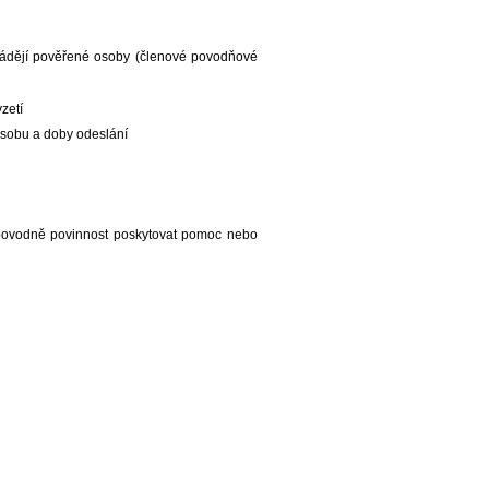
ádějí pověřené osoby (členové povodňové
zetí
ůsobu a doby odeslání
povodně povinnost poskytovat pomoc nebo