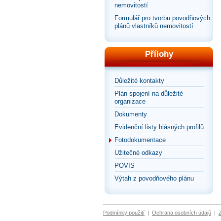
nemovitostí
Formulář pro tvorbu povodňových
plánů vlastníků nemovitostí
Přílohy
Důležité kontakty
Plán spojení na důležité
organizace
Dokumenty
Evidenční listy hlásných profilů
Fotodokumentace
Užitečné odkazy
POVIS
Výtah z povodňového plánu
Podmínky použití
|
Ochrana osobních údajů
|