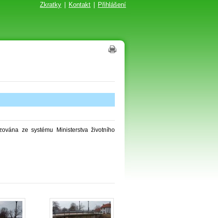
Zkratky
|
Kontakt
|
Přihlášení
ována ze systému Ministerstva životního