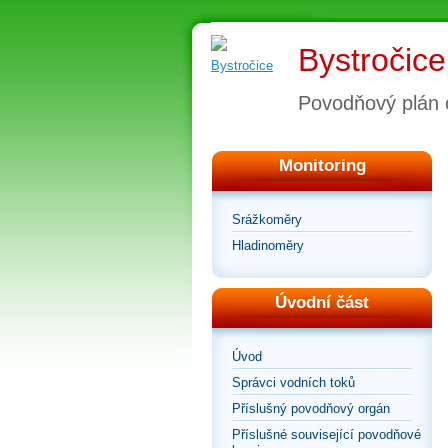
Bystročice
Povodňový plán 
Monitoring
Srážkoměry
Hladinoměry
Úvodní část
Úvod
Správci vodních toků
Příslušný povodňový orgán
Příslušné související povodňové