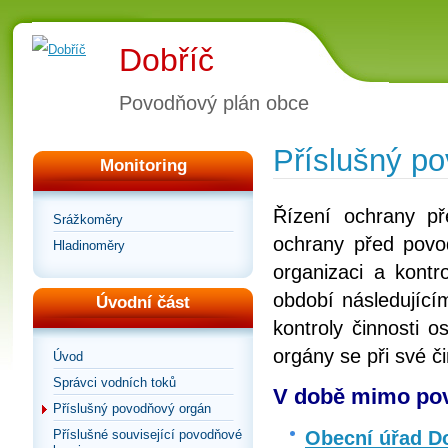
Dobříč
Povodňový plán obce
Příslušný p
Monitoring
Řízení ochrany p
Srážkoměry
ochrany před povod
Hladinoměry
organizaci a kontr
období následující
Úvodní část
kontroly činnosti 
orgány se při své č
Úvod
Správci vodních toků
V době mimo pov
Příslušný povodňový orgán
Obecní úřad D
Příslušné související povodňové