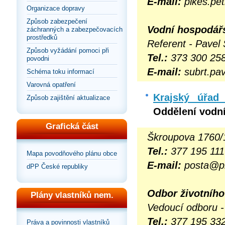
E-mail:
pikes.pet
Organizace dopravy
Způsob zabezpečení
Vodní hospodářs
záchranných a zabezpečovacích
prostředků
Referent - Pavel 
Způsob vyžádání pomoci při
Tel.:
373 300 25
povodni
E-mail:
subrt.pav
Schéma toku informací
Varovná opatření
Krajský úřad 
Způsob zajištění aktualizace
Oddělení vodn
Grafická část
Škroupova 1760/
Tel.:
377 195 111
Mapa povodňového plánu obce
E-mail:
posta@pl
dPP České republiky
Odbor životního
Plány vlastníků nem.
Vedoucí odboru - 
Tel.:
377 195 332
Práva a povinnosti vlastníků