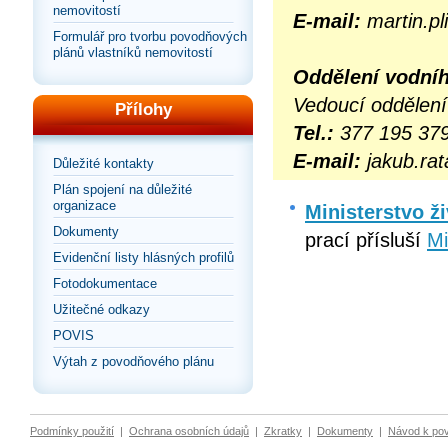
nemovitostí
E-mail:
martin.pl
Formulář pro tvorbu povodňových
plánů vlastníků nemovitostí
Oddělení vodní
Vedoucí oddělení 
Přílohy
Tel.:
377 195 379
E-mail:
jakub.rat
Důležité kontakty
Plán spojení na důležité
organizace
Ministerstvo ž
Dokumenty
prací přísluší
Mi
Evidenční listy hlásných profilů
Fotodokumentace
Užitečné odkazy
POVIS
Výtah z povodňového plánu
Podmínky použití
|
Ochrana osobních údajů
|
Zkratky
|
Dokumenty
|
Návod k po