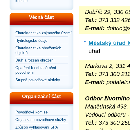
komise
Dobříč 29, 330 0
Věcná část
Tel.:
373 332 426
E-mail:
dobric@
Charakteristika zájmového území
Hydrologické údaje
Městský úřad K
Charakteristika ohrožených
úřad
objektů
Druh a rozsah ohrožení
Markova 2, 331 4
Opatření k ochraně před
povodněmi
Tel.:
373 300 21
Stupně povodňové aktivity
E-mail:
podateln
Organizační část
Odbor životního
Manětínská 493, 
Povodňové komise
Vedoucí odboru -
Organizace povodňové služby
Tel.:
373 300 25
Způsob vyhlašování SPA