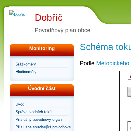
Dobříč
Povodňový plán obce
Schéma toku
Monitoring
Podle
Metodického 
Srážkoměry
Hladinoměry
Úvodní část
Úvod
Správci vodních toků
Příslušný povodňový orgán
Příslušné související povodňové