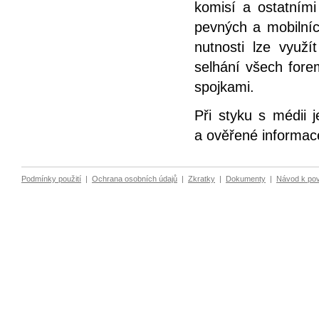
komisí a ostatním
pevných a mobilních
nutnosti lze využí
selhání všech forem
spojkami.
Při styku s médii 
a ověřené informac
Podmínky použití
|
Ochrana osobních údajů
|
Zkratky
|
Dokumenty
|
Návod k po