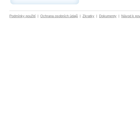
Podmínky použití
|
Ochrana osobních údajů
|
Zkratky
|
Dokumenty
|
Návod k po