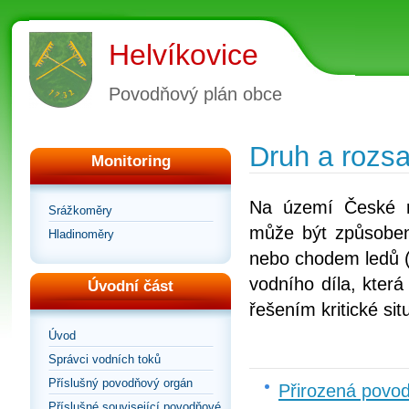
Helvíkovice
Povodňový plán obce
Druh a rozs
Monitoring
Na území České r
Srážkoměry
může být způsoben
Hladinoměry
nebo chodem ledů (
vodního díla, kter
Úvodní část
řešením kritické si
Úvod
Správci vodních toků
Příslušný povodňový orgán
Přirozená povo
Příslušné související povodňové