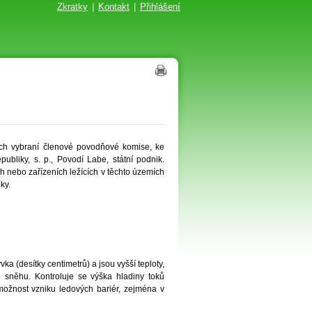
Zkratky
|
Kontakt
|
Přihlášení
ich vybraní členové povodňové komise, ke
bliky, s. p., Povodí Labe, státní podnik.
h nebo zařízeních ležících v těchto územích
ky.
ka (desítky centimetrů) a jsou vyšší teploty,
 sněhu. Kontroluje se výška hladiny toků
ožnost vzniku ledových bariér, zejména v