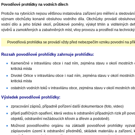
Povodňové prohlídky na vodních dílech
Protože na rybnících nejsou většinou instalována zařízení pro měření a sledování
význam obchůzky konané obsluhou vodního díla. Obchůzky provádí obsluhovat
vodní dílo a jeho blízké okolí, průtokové poměry, výskyt trhlin a viditelných d
vývěrů a zamokřených a zabahněných míst, vlivy provozu a prostředí na technický 
Povodňová prohlídka se provádí vždy před nebezpečím vzniku povodní na př
Rozsah povodňové prohlídky zahrnuje prohlídku:
Kameničné v intravilánu obce i nad ním, zejména stavu v okolí mostních
kritická místa
Divoké Orlice v intravilánu obce i nad ním, zejména stavu v okolí mostníc
kritická místa
ostatních vodních toků v intravilánu obce, zejména stavu v okolí mostních o
Výsledek povodňové prohlídky:
zpracování zápisů, případně pořízení další dokumentace (foto, video)
přijetí patřičných opatření, která vedou k odstranění případných rizik při po
objektů, odstranění nežádoucích křovin a dřevin a podobně).
Možnost povodňového orgánu na základě povodňové prohlídky vyzvat 
záplavovém území k odstranění předmětů, skládek materiálu a zařízení,