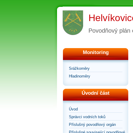
Helvíkovic
Povodňový plán 
Monitoring
Srážkoměry
Hladinoměry
Úvodní část
Úvod
Správci vodních toků
Příslušný povodňový orgán
Příslušné související povodňové