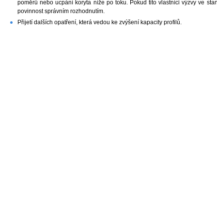
poměrů nebo ucpání koryta níže po toku. Pokud tito vlastníci výzvy ve st
povinnost správním rozhodnutím.
Přijetí dalších opatření, která vedou ke zvýšení kapacity profilů.