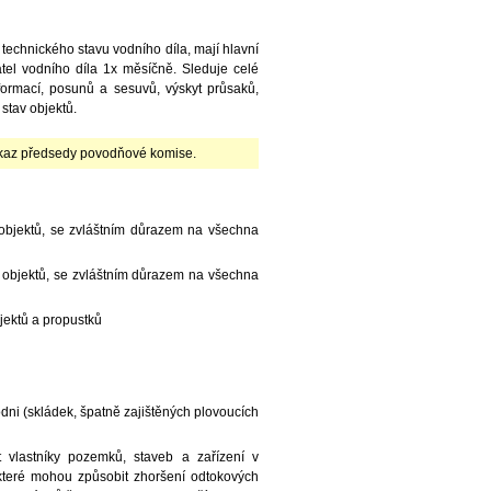
 technického stavu vodního díla, mají hlavní
el vodního díla 1x měsíčně. Sleduje celé
eformací, posunů a sesuvů, výskyt průsaků,
stav objektů.
íkaz předsedy povodňové komise.
 objektů, se zvláštním důrazem na všechna
h objektů, se zvláštním důrazem na všechna
bjektů a propustků
vodni (skládek, špatně zajištěných plovoucích
vlastníky pozemků, staveb a zařízení v
 které mohou způsobit zhoršení odtokových