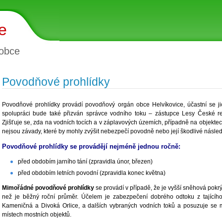
e
obce
Povodňové prohlídky
Povodňové prohlídky provádí povodňový orgán obce Helvíkovice, účastní se j
spolupráci bude také přizván správce vodního toku – zástupce Lesy České repu
Zjišťuje se, zda na vodních tocích a v záplavových územích, případně na objektec
nejsou závady, které by mohly zvýšit nebezpečí povodně nebo její škodlivé násled
Povodňové prohlídky se provádějí nejméně jednou ročně:
před obdobím jarního tání (zpravidla únor, březen)
před obdobím letních povodní (zpravidla konec května)
Mimořádné povodňové prohlídky
se provádí v případě, že je vyšší sněhová pokrýv
než je běžný roční průměr. Účelem je zabezpečení dobrého odtoku z tajícího
Kameničná a Divoká Orlice, a dalších vybraných vodních toků a posuzuje se m
místech mostních objektů.