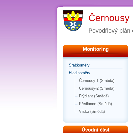
Černousy
Povodňový plán 
Monitoring
Srážkoměry
Hladinoměry
Černousy-1 (Smědá)
Černousy-2 (Smědá)
Frýdlant (Smědá)
Předlánce (Smědá)
Víska (Smědá)
Úvodní část