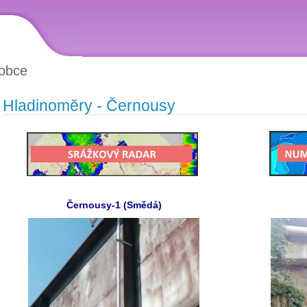
obce
Hladinoměry - Černousy
Černousy-1 (Smědá)