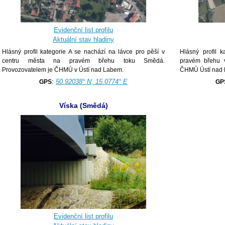
Evidenční list profilu
Aktuální stav hladiny
Hlásný profil kategorie A se nachází na lávce pro pěší v
Hlásný profil 
centru města na pravém břehu toku Smědá.
pravém břehu 
Provozovatelem je ČHMÚ v Ústí nad Labem.
ČHMÚ Ústí nad
:
50.92038° N, 15.0774° E
GPS
GP
Víska (Smědá)
Evidenční list profilu