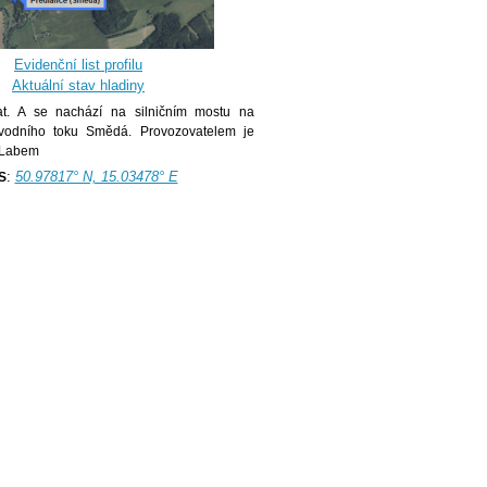
Evidenční list profilu
Aktuální stav hladiny
kat. A se nachází na silničním mostu na
vodního toku Smědá. Provozovatelem je
 Labem
:
50.97817° N, 15.03478° E
S