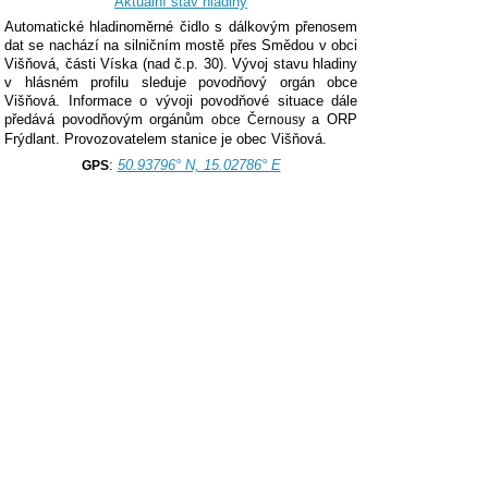
Aktuální stav hladiny
Automatické hladinoměrné čidlo s dálkovým přenosem
dat se nachází na silničním mostě přes Smědou v obci
Višňová, části Víska (nad č.p. 30). Vývoj stavu hladiny
v hlásném profilu sleduje povodňový orgán obce
Višňová.
Informace o vývoji povodňové situace dále
předává povodňovým orgánům
a ORP
obce Černousy
Frýdlant. Provozovatelem stanice je obec Višňová.
:
50.93796° N, 15.02786° E
GPS