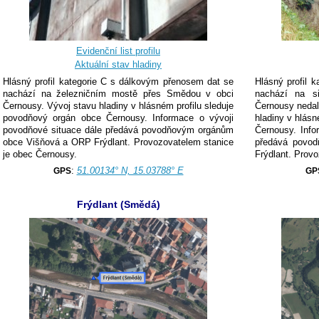
Evidenční list profilu
Aktuální stav hladiny
Hlásný profil kategorie C s dálkovým přenosem dat se
Hlásný profil 
nachází na železničním mostě přes Smědou v obci
nachází na s
Černousy. Vývoj stavu hladiny v hlásném profilu sleduje
Černousy nedal
povodňový orgán obce Černousy. Informace o vývoji
hladiny v hlásn
povodňové situace dále předává povodňovým orgánům
Černousy. Info
obce Višňová a ORP Frýdlant. Provozovatelem stanice
předává povo
je obec Černousy.
Frýdlant. Prov
:
51.00134° N, 15.03788° E
GPS
GP
Frýdlant (Smědá)