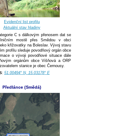
Evidenční list profilu
Aktuální stav hladiny
kategorie C s dálkovým přenosem dat se
ilničním mostě přes Smědou v obci
eko křižovatky na Boleslav. Vývoj stavu
ém profilu sleduje povodňový orgán obce
rmace o vývoji povodňové situace dále
dňovým orgánům obce Višňová a ORP
ozovatelem stanice je obec Černousy.
:
51.00494° N, 15.03178° E
S
Předlánce (Smědá)