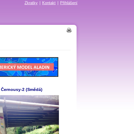
Zkratky
|
Kontakt
|
Přihlášení
Černousy-2 (Smědá)