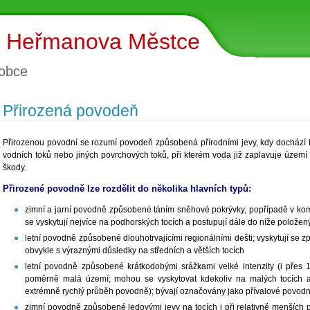
u Heřmanova Městce
obce
Přirozená povodeň
Přirozenou povodní se rozumí povodeň způsobená přírodními jevy, kdy dochází
vodních toků nebo jiných povrchových toků, při kterém voda již zaplavuje územ
škody.
Přirozené povodně lze rozdělit do několika hlavních typů:
zimní a jarní povodně způsobené táním sněhové pokrývky, popřípadě v kom
se vyskytují nejvíce na podhorských tocích a postupují dále do níže položen
letní povodně způsobené dlouhotrvajícími regionálními dešti; vyskytují se 
obvykle s výraznými důsledky na středních a větších tocích
letní povodně způsobené krátkodobými srážkami velké intenzity (i přes
poměrně malá území; mohou se vyskytovat kdekoliv na malých tocích a n
extrémně rychlý průběh povodně); bývají označovány jako přívalové povodn
zimní povodně způsobené ledovými jevy na tocích i při relativně menších p