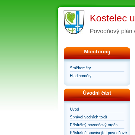
Kostelec 
Povodňový plán 
Monitoring
Srážkoměry
Hladinoměry
Úvodní část
Úvod
Správci vodních toků
Příslušný povodňový orgán
Příslušné související povodňové