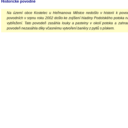
Historické povodně
Na území obce Kostelec u Heřmanova Městce nedošlo v historii k povod
povodních v srpnu roku 2002 došlo ke zvýšení hladiny Podolského potoka na 
vybřežení. Tato povodeň zasáhla louky a pastviny v okolí potoka a zahr
povodeň nezasáhla díky včasnému vytvoření bariéry z pytlů s pískem.