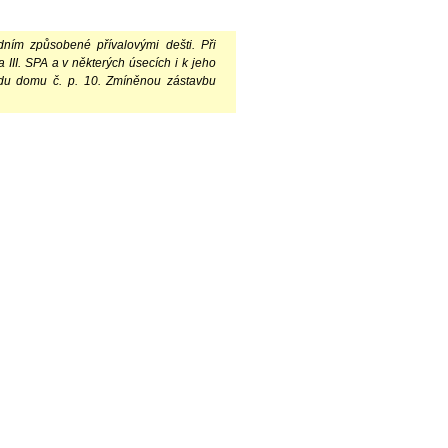
ním způsobené přívalovými dešti. Při
III. SPA a v některých úsecích i k jeho
adu domu č. p. 10. Zmíněnou zástavbu