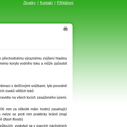
Zkratky
|
Kontakt
|
Přihlášení
 k přechodnému výraznému zvýšení hladiny
í mimo koryto vodního toku a může způsobit
binaci s dešťovými srážkami; tyto povodně
ých úseků větších toků
zpravidla na všech tocích zasaženého území,
 100 mm za několik málo hodin) zasahující
elze se proti nim prakticky bránit (mají
ě (
flash floods
)
růtocích, vyskytují se v úsecích náchylných