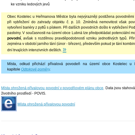
ke vzniku ledových jevů
Obec Kostelec u Heřmanova Městce byla nejvýrazněji postižena povodněmi 
při vybřežení do zahrady objektu č. p. 10. Zmíněná nemovitost však p
vytvoření bariéry z pytlů s pískem. Při dalších povodních došlo k vybřežení P
pastviny. V současnosti na území obce Lubná lze předpokládat potenciální m
povodní
, avšak s rozdílnou pravděpodobností vzniku jednotlivých typů. P
zejména v období jarního tání (únor - březen), především pokud je tání kombino
»
dní trvajících intenzivních deštích.
Místa, odkud přichází přívalová povodeň na území obce Kostelec u
kapitole
Odtokové poměry
.
Místa ohrožená přívalovou povodní v povodňovém plánu obce
. Data jsou stahov
životního prostředí - POVIS.
Místa ohrožená přívalovou povodní