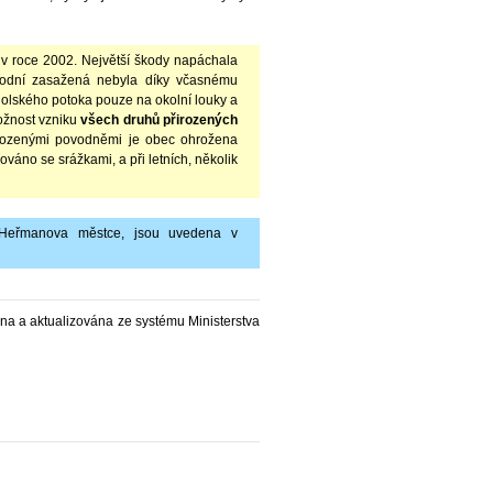
v roce 2002. Největší škody napáchala
ovodní zasažená nebyla díky včasnému
odolského potoka pouze na okolní louky a
ožnost vzniku
všech druhů přirozených
řirozenými povodněmi je obec ohrožena
váno se srážkami, a při letních, několik
 Heřmanova městce, jsou uvedena v
ána a aktualizována ze systému Ministerstva