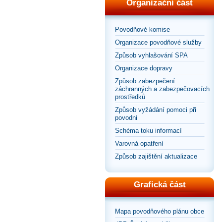
Organizační část
Povodňové komise
Organizace povodňové služby
Způsob vyhlašování SPA
Organizace dopravy
Způsob zabezpečení
záchranných a zabezpečovacích
prostředků
Způsob vyžádání pomoci při
povodni
Schéma toku informací
Varovná opatření
Způsob zajištění aktualizace
Grafická část
Mapa povodňového plánu obce