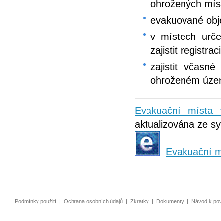
ohrožených míst
evakuované obj
v místech urče
zajistit registr
zajistit včasn
ohroženém území
Evakuační místa
aktualizována ze sy
Evakuační m
Podmínky použití
|
Ochrana osobních údajů
|
Zkratky
|
Dokumenty
|
Návod k po