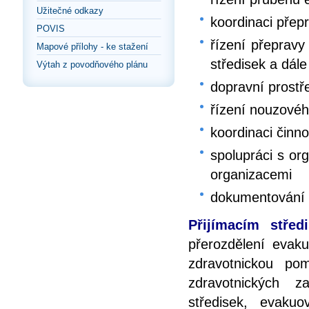
Užitečné odkazy
koordinaci přep
POVIS
řízení přepravy
Mapové přílohy - ke stažení
středisek a dále
Výtah z povodňového plánu
dopravní prostř
řízení nouzové
koordinaci činno
spolupráci s or
organizacemi
dokumentování 
Přijímacím střed
přerozdělení evaku
zdravotnickou p
zdravotnických z
středisek, evak