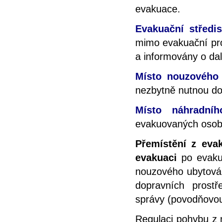
evakuace.
Evakuační středi
mimo evakuační pr
a informovány o da
Místo nouzového 
nezbytně nutnou do
Místo náhradníh
evakuovaných osob
Přemístění z eva
evakuaci
po evakua
nouzového ubytován
dopravních prostř
správy (povodňovou
Regulaci pohybu z 