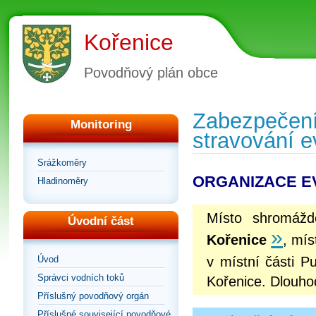
Kořenice
Povodňový plán obce
Zabezpečení
Monitoring
stravování e
Srážkoměry
ORGANIZACE E
Hladinoměry
Místo shromáž
Úvodní část
»
Kořenice
, mí
Úvod
v místní části P
Správci vodních toků
Kořenice. Dlouhod
Příslušný povodňový orgán
Příslušné související povodňové