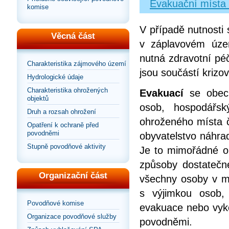
Evakuační místa
komise
V případě nutnosti 
Věcná část
v záplavovém územ
nutná zdravotní pé
Charakteristika zájmového území
jsou součástí krizo
Hydrologické údaje
Charakteristika ohrožených
Evakuací
se obecn
objektů
osob, hospodářsk
Druh a rozsah ohrožení
ohroženého místa č
Opatření k ochraně před
povodněmi
obyvatelstvo náhrad
Stupně povodňové aktivity
Je to mimořádné op
způsoby dostatečn
Organizační část
všechny osoby v mí
s výjimkou osob,
Povodňové komise
evakuace nebo vyko
Organizace povodňové služby
povodněmi.