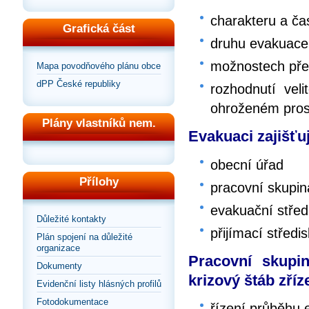
charakteru a č
Grafická část
druhu evakuace 
možnostech přep
Mapa povodňového plánu obce
dPP České republiky
rozhodnutí vel
ohroženém pros
Plány vlastníků nem.
Evakuaci zajišťu
obecní úřad
Přílohy
pracovní skupina
evakuační střed
Důležité kontakty
přijímací středi
Plán spojení na důležité
organizace
Pracovní skupin
Dokumenty
krizový štáb zříz
Evidenční listy hlásných profilů
Fotodokumentace
řízení průběhu