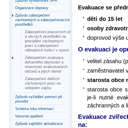
Způsob vyhlašování SPA
Evakuace se předn
Organizace dopravy
Způsob zabezpečení
děti do 15 let
záchranných a zabezpečovacích
prostředků
osoby zdravot
Zabezpečení pracovních sil
a věcných prostředků na
doprovod výše 
provádění záchranných
prací a zabezpečení
O evakuaci je o
náhradních funkcí v území
Zabezpečení evakuace,
velitel zásahu (
dočasného ubytování a
stravování evakuovaných
zaměstnavatel v
občanů a jejich návrat
Zabezpečení dalších
starosta obce 
záchranných prací ve
veřejném zájmu
starosta obce 
je-li nutné eva
Způsob vyžádání pomoci při
povodni
záchranných a l
Schéma toku informací
Evakuace zvířect
Varovná opatření
na:
Způsob zajištění aktualizace