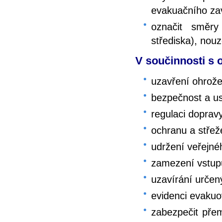
evakuačního zav
označit směry
střediska), nou
V součinnosti s 
uzavření ohrož
bezpečnost a u
regulaci dopra
ochranu a střež
udržení veřejn
zamezení vstup
uzavírání urče
evidenci evakuo
zabezpečit pře