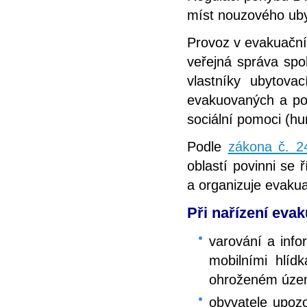
míst nouzového ubyt
Provoz v evakuačníc
veřejná správa spo
vlastníky ubytovac
evakuovaných a pos
sociální pomoci (hu
Podle
zákona č. 2
oblastí povinni se 
a organizuje evaku
Při nařízení evak
varování a inf
mobilními hlídk
ohroženém územ
obyvatele upozo