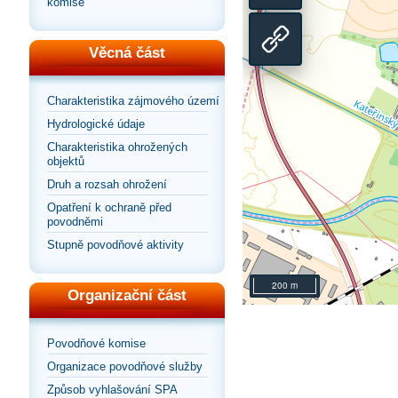
Přepnout
komise
na
zobrazení
Sdílet
Věcná část
výchozí
na
odkaz
Charakteristika zájmového území
pohled
Hydrologické údaje
celou
na
Charakteristika ohrožených
objektů
stránku
mapu
Druh a rozsah ohrožení
Opatření k ochraně před
povodněmi
Stupně povodňové aktivity
200 m
Organizační část
Povodňové komise
Organizace povodňové služby
Způsob vyhlašování SPA