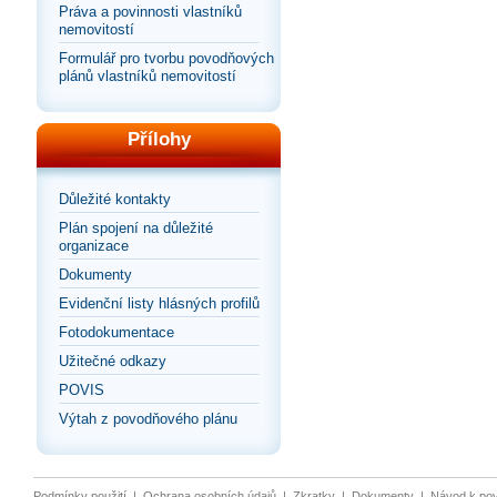
Práva a povinnosti vlastníků
nemovitostí
Formulář pro tvorbu povodňových
plánů vlastníků nemovitostí
Přílohy
Důležité kontakty
Plán spojení na důležité
organizace
Dokumenty
Evidenční listy hlásných profilů
Fotodokumentace
Užitečné odkazy
POVIS
Výtah z povodňového plánu
Podmínky použití
|
Ochrana osobních údajů
|
Zkratky
|
Dokumenty
|
Návod k po