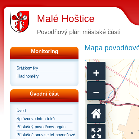
Malé Hoštice
Povodňový plán městské části
Mapa povodňovéh
Monitoring
+
Srážkoměry
Hladinoměry
−
Úvodní část
Úvod
Vrátit
Správci vodních toků
Příslušný povodňový orgán
se
Příslušné související povodňové