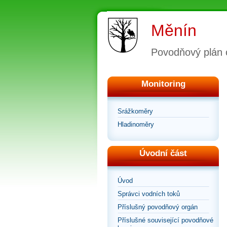
Měnín
Povodňový plán 
Monitoring
Srážkoměry
Hladinoměry
Úvodní část
Úvod
Správci vodních toků
Příslušný povodňový orgán
Příslušné související povodňové