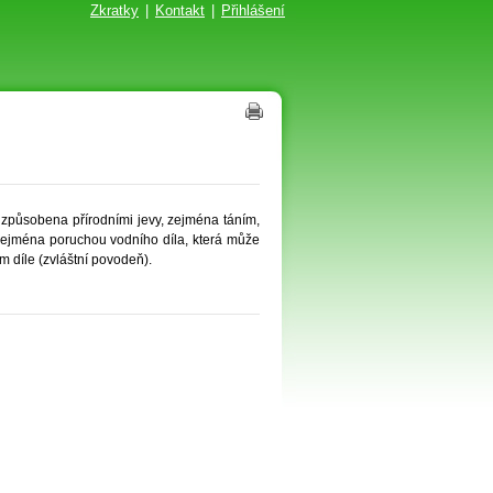
Zkratky
|
Kontakt
|
Přihlášení
způsobena přírodními jevy, zejména táním,
zejména poruchou vodního díla, která může
m díle (zvláštní povodeň).