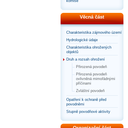
komise
Věcná část
Charakteristika zájmového území
Hydrologické údaje
Charakteristika ohrožených
objektů
Druh a rozsah ohrožení
Přirozená povodeň
Přirozená povodeň
ovlivněná mimořádnými
příčinami
Zvláštní povodeň
Opatření k ochraně před
povodněmi
Stupně povodňové aktivity
Organizační část