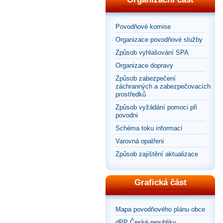
Povodňové komise
Organizace povodňové služby
Způsob vyhlašování SPA
Organizace dopravy
Způsob zabezpečení
záchranných a zabezpečovacích
prostředků
Způsob vyžádání pomoci při
povodni
Schéma toku informací
Varovná opatření
Způsob zajištění aktualizace
Grafická část
Mapa povodňového plánu obce
dPP České republiky