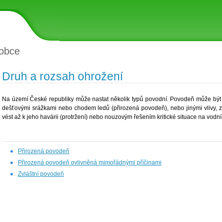
obce
Druh a rozsah ohrožení
Na území České republiky může nastat několik typů povodní. Povodeň může být 
dešťovými srážkami nebo chodem ledů (přirozená povodeň), nebo jinými vlivy, 
vést až k jeho havárii (protržení) nebo nouzovým řešením kritické situace na vodní
Přirozená povodeň
Přirozená povodeň ovlivněná mimořádnými příčinami
Zvláštní povodeň