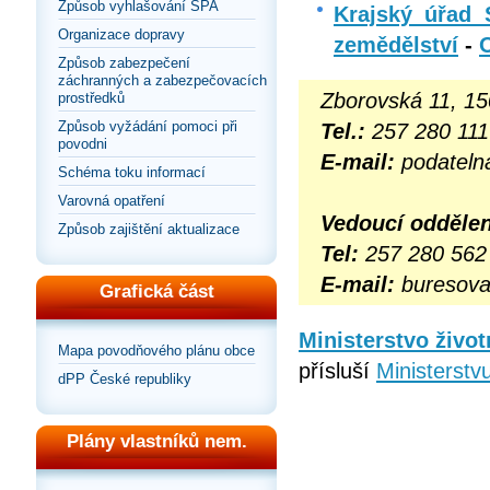
Způsob vyhlašování SPA
Krajský úřad 
Organizace dopravy
zemědělství
-
Způsob zabezpečení
záchranných a zabezpečovacích
Zborovská 11, 15
prostředků
Způsob vyžádání pomoci při
Tel.:
257 280 111
povodni
E-mail:
podateln
Schéma toku informací
Varovná opatření
Vedoucí oddělen
Způsob zajištění aktualizace
Tel:
257 280 562
E-mail:
buresova
Grafická část
Ministerstvo život
Mapa povodňového plánu obce
přísluší
Ministerstvu
dPP České republiky
Plány vlastníků nem.