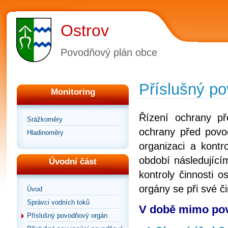
Ostrov
Povodňový plán obce
Příslušný p
Monitoring
Řízení ochrany p
Srážkoměry
ochrany před povod
Hladinoměry
organizaci a kontr
období následující
Úvodní část
kontroly činnosti 
orgány se při své č
Úvod
Správci vodních toků
V době mimo pov
Příslušný povodňový orgán