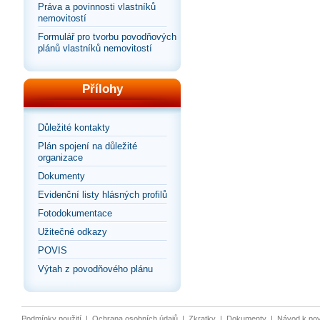
Práva a povinnosti vlastníků
nemovitostí
Formulář pro tvorbu povodňových
plánů vlastníků nemovitostí
Přílohy
Důležité kontakty
Plán spojení na důležité
organizace
Dokumenty
Evidenční listy hlásných profilů
Fotodokumentace
Užitečné odkazy
POVIS
Výtah z povodňového plánu
Podmínky použití
|
Ochrana osobních údajů
|
Zkratky
|
Dokumenty
|
Návod k po