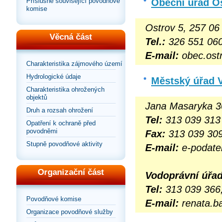
Obecní úřad O
Příslušné související povodňové
komise
Ostrov 5, 257 06
Věcná část
Tel.:
326 551 06
E-mail:
obec.ost
Charakteristika zájmového území
Hydrologické údaje
Městský úřad 
Charakteristika ohrožených
objektů
Jana Masaryka 3
Druh a rozsah ohrožení
Tel:
313 039 313
Opatření k ochraně před
povodněmi
Fax:
313 039 30
Stupně povodňové aktivity
E-mail:
e-podate
Organizační část
Vodoprávní úřad
Tel:
313 039 366,
Povodňové komise
E-mail:
renata.b
Organizace povodňové služby