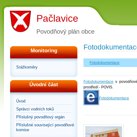
Pačlavice
Povodňový plán obce
Fotodokumentac
Monitoring
Fotodokumentace
Srážkoměry
Fotodokumentace
v povodňovém
Úvodní část
prostředí - POVIS.
Fotodokumentace
Úvod
Správci vodních toků
Příslušný povodňový orgán
Příslušné související povodňové
komise