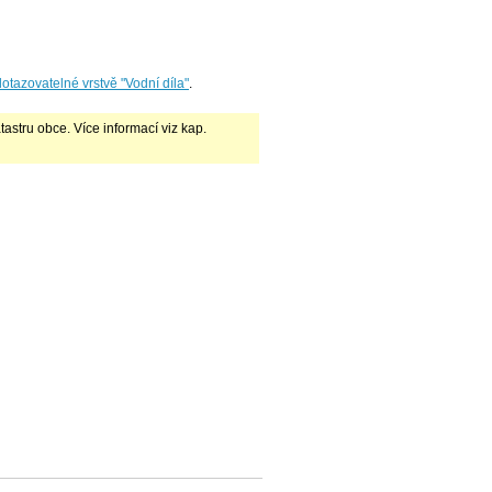
otazovatelné vrstvě "Vodní díla"
.
atastru obce. Více informací viz kap.