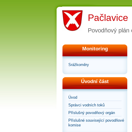
Pačlavice
Povodňový plán 
Monitoring
Srážkoměry
Úvodní část
Úvod
Správci vodních toků
Příslušný povodňový orgán
Příslušné související povodňové
komise