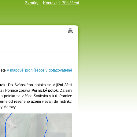
Zkratky
|
Kontakt
|
Přihlášení
znete
v mapové prohlížečce v dotazovatelné
tok
. Do Švábského potoka se v jižní části
sti Pornice zprava
Pornický potok
. Dalšími
o potoka se v části Švábsko v k.ú. Pornice
verně od řešeného území vlévají do Tištínky,
ky Moravy.