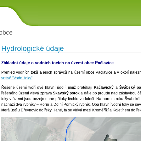
obce
Hydrologické údaje
Základní údaje o vodních tocích na území obce Pačlavice
Přehled vodních toků a jejich správců na území obce Pačlavice a v okolí nale
vrstvě "Vodní toky"
.
Řešené území tvoří dvě hlavní údolí, jimiž protékají
Pačlavický
a
Švábský po
řešeného území vlévá zprava
Skavský potok
a dále po proudu nad zástavbou čá
toky v území jsou bezejmenné přítoky těchto vodotečí. Na horním roku Švábskéh
nachází dva rybníky – Horní a Dolní Pornický rybník. Oba hlavní vodní toky se se
která ústí u Dřevnovic do řeky Hané, ta se vlévá mezi Kroměříží a Kojetínem do ře