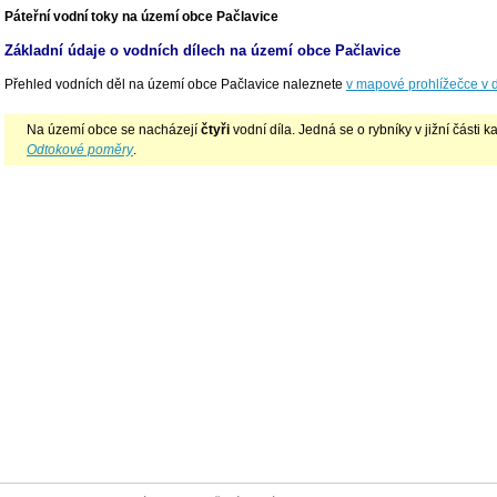
Páteřní vodní toky na území obce Pačlavice
Základní údaje o vodních dílech na území obce Pačlavice
Přehled vodních děl na území obce Pačlavice naleznete
v mapové prohlížečce v d
Na území obce se nacházejí
čtyři
vodní díla. Jedná se o rybníky v jižní části k
Odtokové poměry
.