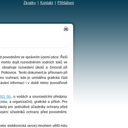
Zkratky
|
Kontakt
|
Přihlášení
ed povodněmi ve správním území obce. Řeší
 mohlo dojít rozvodněním vodních toků ve
obsahuje rozvedení úkolů a činností při
Polkovice. Tento dokument je přínosem při
u rozhraní, kde je umístěna grafická část
dávání informací i v době mimo povodňové
001 Sb.
, o vodách a souvisejícími předpisy.
ěcnou, a organizační), grafické a příloh. Pro
úkoly pro jednotlivé účastníky ochrany před
pojení účastníků ochrany před povodněmi.
nebo elektronická verze) mnohem větší míru