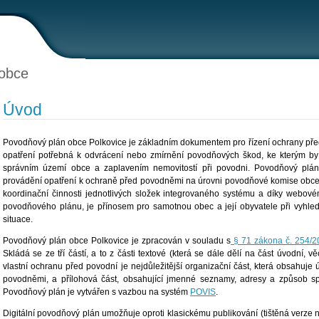
obce
Úvod
Povodňový plán obce Polkovice je základním dokumentem pro řízení ochrany př
opatření potřebná k odvrácení nebo zmírnění povodňových škod, ke kterým by
správním území obce a zaplavením nemovitostí při povodni. Povodňový plán 
provádění opatření k ochraně před povodněmi na úrovni povodňové komise obce 
koordinační činnosti jednotlivých složek integrovaného systému a díky webovém
povodňového plánu, je přínosem pro samotnou obec a její obyvatele při vyhle
situace.
Povodňový plán obce Polkovice je zpracován v souladu s
§ 71 zákona č. 254/2
Skládá se ze tří částí, a to z části textové (která se dále dělí na část úvodní, v
vlastní ochranu před povodní je nejdůležitější organizační část, která obsahuje 
povodněmi, a přílohová část, obsahující jmenné seznamy, adresy a způsob s
Povodňový plán je vytvářen s vazbou na systém
POVIS
.
Digitální povodňový plán umožňuje oproti klasickému publikování (tištěná verze 