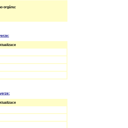
ho orgánu:
verze:
tualizace
verze:
tualizace