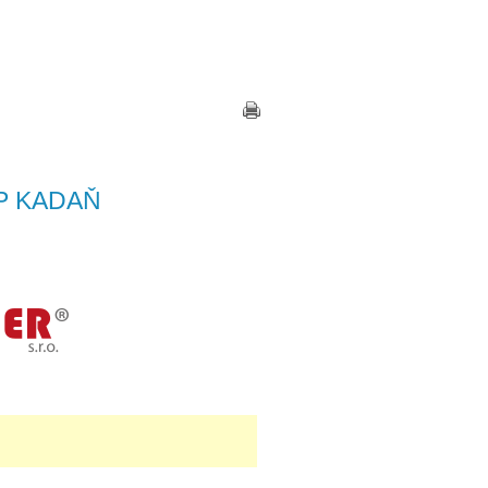
Zkratky
|
Kontakt
|
Přihlášení
P KADAŇ