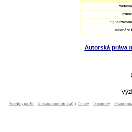
webová
offlin
digitalizovan
databáze
Autorská práva m
Výz
Podmínky použití
|
Ochrana osobních údajů
|
Zkratky
|
Dokumenty
|
Návod k po