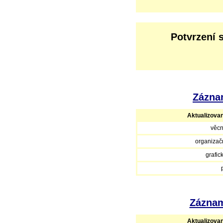
Potvrzení 
Záznam
Aktualizova
věcn
organizačn
grafic
Záznam
Aktualizova