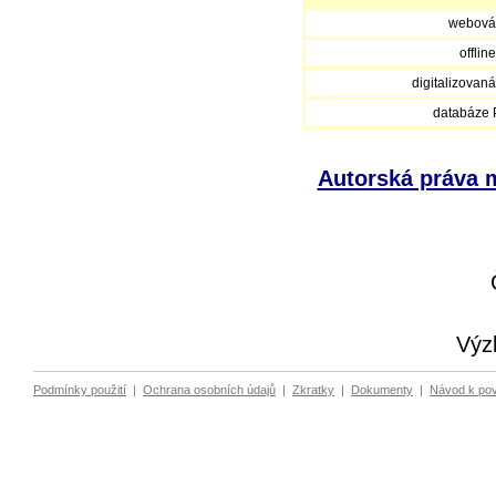
webová
offlin
digitalizovan
databáze
Autorská práva m
Výz
Podmínky použití
|
Ochrana osobních údajů
|
Zkratky
|
Dokumenty
|
Návod k po