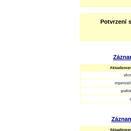
Potvrzení 
Záznam
Aktualizova
věcn
organizačn
grafic
Záznam
Aktualizova