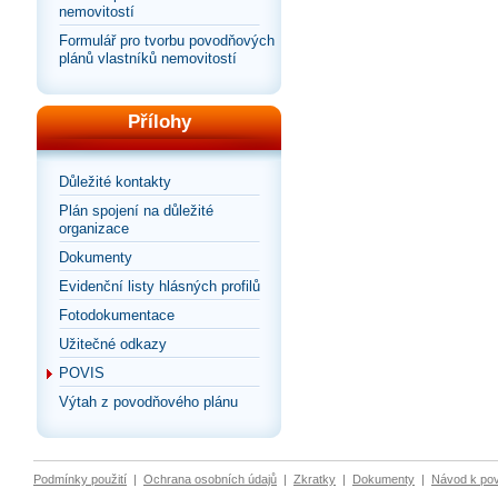
nemovitostí
Formulář pro tvorbu povodňových
plánů vlastníků nemovitostí
Přílohy
Důležité kontakty
Plán spojení na důležité
organizace
Dokumenty
Evidenční listy hlásných profilů
Fotodokumentace
Užitečné odkazy
POVIS
Výtah z povodňového plánu
Podmínky použití
|
Ochrana osobních údajů
|
Zkratky
|
Dokumenty
|
Návod k po