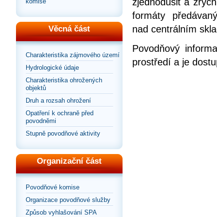
zjednodušit a zrych
komise
formáty předávan
nad centrálním skla
Věcná část
Povodňový informa
Charakteristika zájmového území
prostředí a je dos
Hydrologické údaje
Charakteristika ohrožených
objektů
Druh a rozsah ohrožení
Opatření k ochraně před
povodněmi
Stupně povodňové aktivity
Organizační část
Povodňové komise
Organizace povodňové služby
Způsob vyhlašování SPA