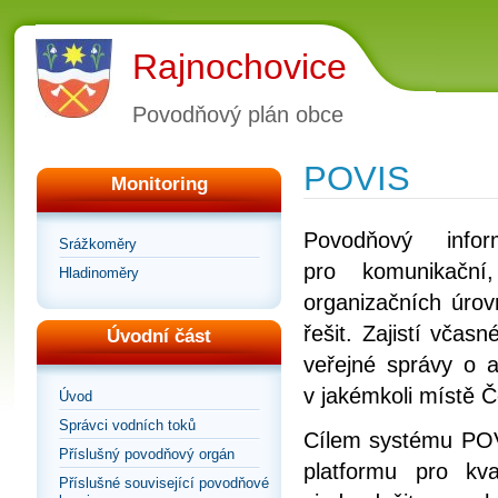
Rajnochovice
Povodňový plán obce
POVIS
Monitoring
Povodňový info
Srážkoměry
pro komunikační
Hladinoměry
organizačních úrov
řešit. Zajistí vča
Úvodní část
veřejné správy o a
v jakémkoli místě Č
Úvod
Správci vodních toků
Cílem systému POVI
Příslušný povodňový orgán
platformu pro kv
Příslušné související povodňové