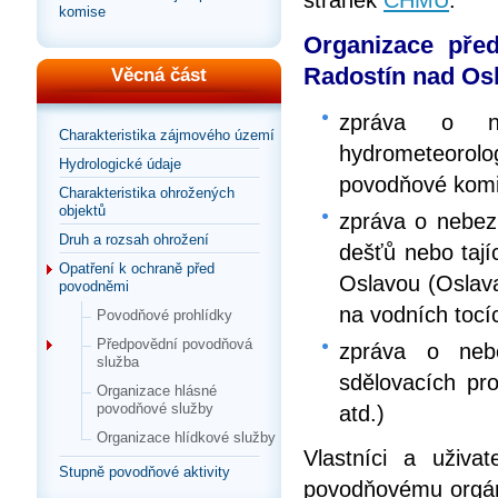
stránek
ČHMÚ
.
komise
Organizace pře
Radostín nad Os
Věcná část
zpráva o n
Charakteristika zájmového území
hydrometeorol
Hydrologické údaje
povodňové komi
Charakteristika ohrožených
objektů
zpráva o nebezp
Druh a rozsah ohrožení
dešťů nebo taj
Opatření k ochraně před
Oslavou (Oslava
povodněmi
na vodních tocí
Povodňové prohlídky
Předpovědní povodňová
zpráva o neb
služba
sdělovacích pro
Organizace hlásné
povodňové služby
atd.)
Organizace hlídkové služby
Vlastníci a uživa
Stupně povodňové aktivity
povodňovému orgán