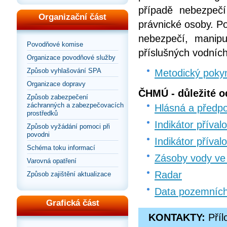
případě nebezpečí
Organizační část
právnické osoby. Po
nebezpečí, manipu
Povodňové komise
příslušných vodních
Organizace povodňové služby
Způsob vyhlašování SPA
Metodický poky
Organizace dopravy
ČHMÚ - důležité o
Způsob zabezpečení
záchranných a zabezpečovacích
Hlásná a předp
prostředků
Indikátor příva
Způsob vyžádání pomoci při
povodni
Indikátor příva
Schéma toku informací
Zásoby vody ve
Varovná opatření
Radar
Způsob zajištění aktualizace
Data pozemníc
Grafická část
KONTAKTY:
Příl