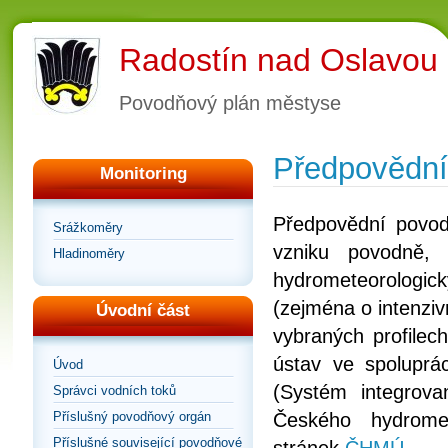
Radostín nad Oslavou
Povodňový plán městyse
Předpovědní
Monitoring
Předpovědní povod
Srážkoměry
vzniku povodně,
Hladinoměry
hydrometeorologick
(zejména o intenziv
Úvodní část
vybraných profilec
ústav ve spoluprá
Úvod
(Systém integrova
Správci vodních toků
Příslušný povodňový orgán
Českého hydromet
Příslušné související povodňové