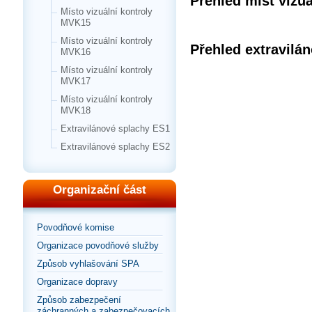
Přehled míst vizuál
Místo vizuální kontroly
MVK15
Místo vizuální kontroly
Přehled extravilá
MVK16
Místo vizuální kontroly
MVK17
Místo vizuální kontroly
MVK18
Extravilánové splachy ES1
Extravilánové splachy ES2
Organizační část
Povodňové komise
Organizace povodňové služby
Způsob vyhlašování SPA
Organizace dopravy
Způsob zabezpečení
záchranných a zabezpečovacích