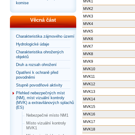
MVK1
komise
MVK2
MVK3
Věcná část
MVK4
MVK5
Charakteristika zájmového území
MVK6
Hydrologické údaje
MVK7
Charakteristika ohrožených
MVK8
objektů
MVK9
Druh a rozsah ohrožení
MVK10
Opatření k ochraně před
MVK11
povodněmi
MVK12
Stupně povodňové aktivity
MVK13
Přehled nebezpečných míst
(NM), míst vizuální kontroly
MVK14
(MVK) a extravilánových splachů
MVK15
(ES)
MVK16
Nebezpečné místo NM1
MVK17
Místo vizuální kontroly
MVK1
MVK18