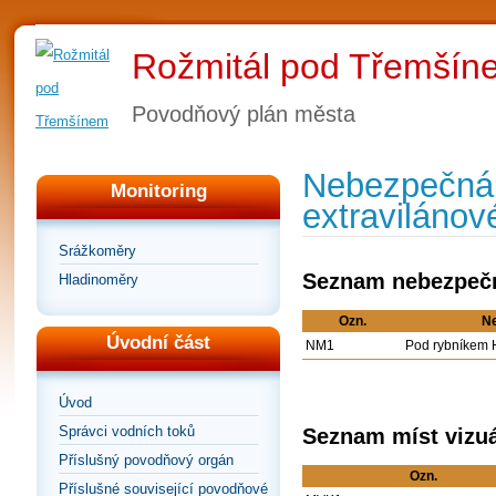
Rožmitál pod Třemšín
Povodňový plán města
Nebezpečná 
Monitoring
extravilánov
Srážkoměry
Seznam nebezpeč
Hladinoměry
Ozn.
N
Úvodní část
NM1
Pod rybníkem 
Úvod
Správci vodních toků
Seznam míst vizuá
Příslušný povodňový orgán
Ozn.
Příslušné související povodňové