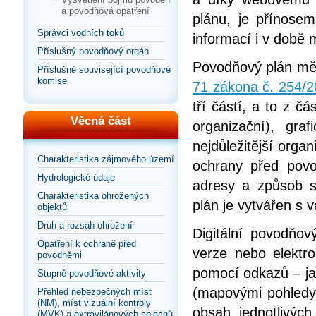
a povodňová opatření
plánu, je přínose
Správci vodních toků
informací i v době
Příslušný povodňový orgán
Povodňový plán mě
Příslušné související povodňové
komise
71 zákona č. 254/2
tří částí, a to z č
Věcná část
organizační), gra
nejdůležitější organ
Charakteristika zájmového území
ochrany před povo
Hydrologické údaje
adresy a způsob s
Charakteristika ohrožených
plán je vytvářen s
objektů
Druh a rozsah ohrožení
Digitální povodňov
Opatření k ochraně před
verze nebo elektr
povodněmi
pomocí odkazů – jak
Stupně povodňové aktivity
(mapovými pohledy
Přehled nebezpečných míst
(NM), míst vizuální kontroly
obsah jednotlivýc
(MVK) a extravilánových splachů