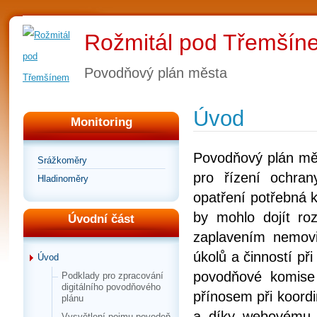
Rožmitál pod Třemšín
Povodňový plán města
Úvod
Monitoring
Povodňový plán mě
Srážkoměry
pro řízení ochra
Hladinoměry
opatření potřebná 
by mohlo dojít r
Úvodní část
zaplavením nemovi
úkolů a činností př
Úvod
povodňové komise
Podklady pro zpracování
digitálního povodňového
přínosem při koordi
plánu
a díky webovému r
Vysvětlení pojmu povodeň