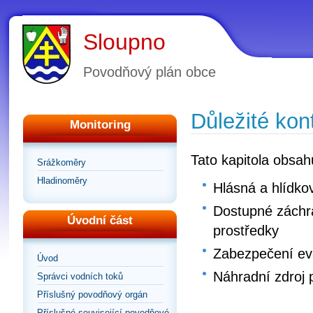
Sloupno
Povodňový plán obce
Důležité kon
Monitoring
Tato kapitola obsah
Srážkoměry
Hladinoměry
Hlásná a hlídko
Dostupné záchra
Úvodní část
prostředky
Zabezpečení e
Úvod
Náhradní zdroj 
Správci vodních toků
Příslušný povodňový orgán
Příslušné související povodňové