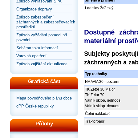
Jméno a příjmení
Způsob vyhlašování SPA
Ladislav Žďárský
Organizace dopravy
Způsob zabezpečení
záchranných a zabezpečovacích
prostředků
Dostupné záchr
Způsob vyžádání pomoci při
materiální prost
povodni
Schéma toku informací
Subjekty poskytují
Varovná opatření
záchranných a zab
Způsob zajištění aktualizace
Typ techniky
Grafická část
NA AVIA 30 - požární
TK Zetor 30 Major
TK Zetor 70
Mapa povodňového plánu obce
Valník sklop. jednoos.
dPP České republiky
Valník sklop. dvouos.
Čelní nakladač
Traktorbagr
Přílohy