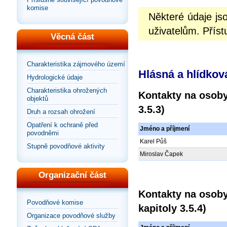
komise
Některé údaje j
uživatelům. Příst
Věcná část
Charakteristika zájmového území
Hlásná a hlídkov
Hydrologické údaje
Charakteristika ohrožených
Kontakty na osoby
objektů
3.5.3)
Druh a rozsah ohrožení
Opatření k ochraně před
Jméno a příjmení
povodněmi
Karel Půš
Stupně povodňové aktivity
Miroslav Čapek
Organizační část
Kontakty na osoby
Povodňové komise
kapitoly 3.5.4)
Organizace povodňové služby