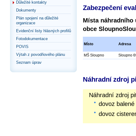
Důležité kontakty
Zabezpečení eva
Dokumenty
Plán spojení na důležité
Místa náhradního 
organizace
obce SloupnoSlo
Evidenční listy hlásných profilů
Fotodokumentace
Místo
Adresa
POVIS
Výtah z povodňového plánu
MŠ Sloupno
Sloupno 6
Seznam úprav
Náhradní zdroj p
Náhradní zdroj pi
dovoz balené
dovoz cistere