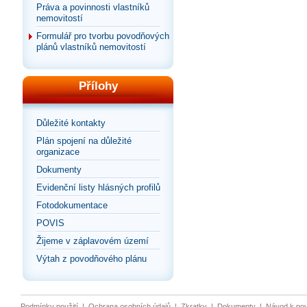
Práva a povinnosti vlastníků
nemovitostí
Formulář pro tvorbu povodňových
plánů vlastníků nemovitostí
Přílohy
Důležité kontakty
Plán spojení na důležité
organizace
Dokumenty
Evidenční listy hlásných profilů
Fotodokumentace
POVIS
Žijeme v záplavovém území
Výtah z povodňového plánu
Podmínky použití
|
Ochrana osobních údajů
|
Zkratky
|
Dokumenty
|
Návod k po