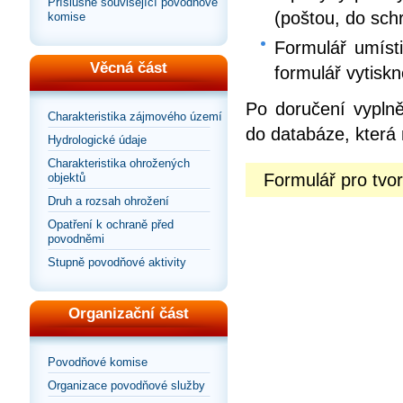
Příslušné související povodňové
(poštou, do sch
komise
Formulář umísti
Věcná část
formulář vytiskn
Po doručení vyplně
Charakteristika zájmového území
do databáze, která 
Hydrologické údaje
Charakteristika ohrožených
Formulář pro tv
objektů
Druh a rozsah ohrožení
Opatření k ochraně před
povodněmi
Stupně povodňové aktivity
Organizační část
Povodňové komise
Organizace povodňové služby