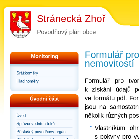
Stránecká Zhoř
Povodňový plán obce
Formulář pro
Monitoring
nemovitostí
Srážkoměry
Formulář pro tvo
Hladinoměry
k získání údajů 
ve formátu pdf. For
Úvodní část
jsou na samostatn
několik různých pos
Úvod
Správci vodních toků
Vlastníkům ohr
Příslušný povodňový orgán
s pokyny pro vy