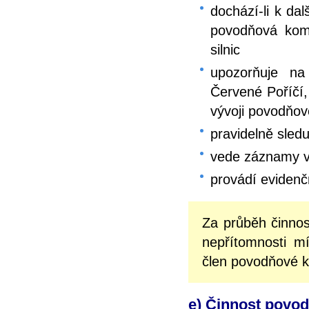
dochází-li k da
povodňová komi
silnic
upozorňuje na
Červené Poříčí,
vývoji povodňov
pravidelně sled
vede záznamy v
provádí eviden
Za průběh činno
nepřítomnosti m
člen povodňové 
e) Činnost povod