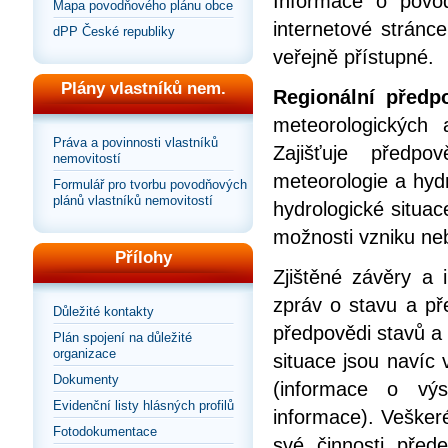
Informace o povod
Mapa povodňového plánu obce
internetové stránc
dPP České republiky
veřejně přístupné.
Plány vlastníků nem.
Regionální před
meteorologických a
Práva a povinnosti vlastníků
Zajišťuje předp
nemovitostí
meteorologie a hyd
Formulář pro tvorbu povodňových
plánů vlastníků nemovitostí
hydrologické situac
možnosti vzniku ne
Přílohy
Zjištěné závěry a
zpráv o stavu a pře
Důležité kontakty
předpovědi stavů a
Plán spojení na důležité
organizace
situace jsou navíc
Dokumenty
(informace o vý
Evidenční listy hlásných profilů
informace). Vešker
Fotodokumentace
své činnosti pře