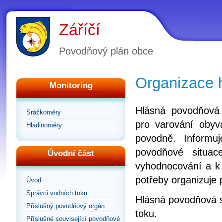
Záříčí
Povodňový plán obce
Organizace 
Monitoring
Hlásná povodňová
Srážkoměry
pro varování obyv
Hladinoměry
povodně. Informu
povodňové situa
Úvodní část
vyhodnocování a k 
potřeby organizuje
Úvod
Správci vodních toků
Hlásná povodňová s
Příslušný povodňový orgán
toku.
Příslušné související povodňové