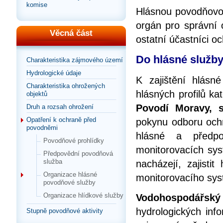
komise
Hlásnou povodňovo
orgán pro správní 
Věcná část
ostatní účastníci 
Do hlásné služby
Charakteristika zájmového území
Hydrologické údaje
K zajištění hlásn
Charakteristika ohrožených
hlásných profilů k
objektů
Povodí Moravy, s
Druh a rozsah ohrožení
Opatření k ochraně před
pokynu odboru ochr
povodněmi
hlásné a předpo
Povodňové prohlídky
monitorovacích syst
Předpovědní povodňová
služba
nacházejí, zajisti
Organizace hlásné
monitorovacího sy
povodňové služby
Organizace hlídkové služby
Vodohospodářsk
hydrologických inf
Stupně povodňové aktivity