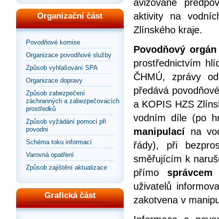
avizované předpo
aktivity na vodn
Organizační část
Zlínského kraje.
Povodňové komise
Povodňový orgán 
Organizace povodňové služby
prostřednictvím hl
Způsob vyhlašování SPA
ČHMÚ, zprávy od 
Organizace dopravy
předává povodňové
Způsob zabezpečení
záchranných a zabezpečovacích
a KOPIS HZS Zlínsk
prostředků
vodním díle (po h
Způsob vyžádání pomoci při
povodni
manipulací
na vod
Schéma toku informací
řády), při bezpro
Varovná opatření
směřujícím k naruše
Způsob zajištění aktualizace
přímo
správcem 
uživatelů informov
Grafická část
zakotvena v manipu