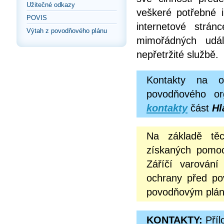
Užitečné odkazy
veškeré potřebné i
POVIS
internetové strá
Výtah z povodňového plánu
mimořádných udál
nepřetržité službě.
Kontakty na o
povodňového or
kontakty
část
Hl
Na základě těc
získaných pomoc
Záříčí varování
ochrany před po
povodňovým pláne
KONTAKTY:
Příl