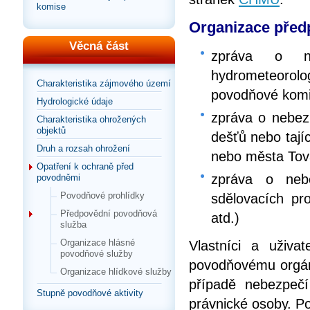
komise
Organizace před
Věcná část
zpráva o n
hydrometeorol
Charakteristika zájmového území
povodňové komi
Hydrologické údaje
zpráva o nebezp
Charakteristika ohrožených
objektů
dešťů nebo tají
Druh a rozsah ohrožení
nebo města Tova
Opatření k ochraně před
zpráva o neb
povodněmi
Povodňové prohlídky
sdělovacích pro
Předpovědní povodňová
atd.)
služba
Organizace hlásné
Vlastníci a uživa
povodňové služby
povodňovému orgán
Organizace hlídkové služby
případě nebezpečí
Stupně povodňové aktivity
právnické osoby. Po