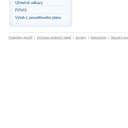
Užitečné odkazy
POVIS
Výtah z povodňového plánu
Podmínky použití
|
Ochrana osobních údajů
|
Zkratky
|
Dokumenty
|
Návod k po