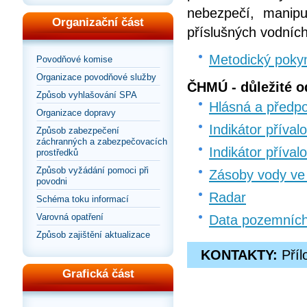
nebezpečí, manipu
Organizační část
příslušných vodních
Metodický poky
Povodňové komise
Organizace povodňové služby
ČHMÚ - důležité o
Způsob vyhlašování SPA
Hlásná a předp
Organizace dopravy
Indikátor příva
Způsob zabezpečení
záchranných a zabezpečovacích
Indikátor příva
prostředků
Způsob vyžádání pomoci při
Zásoby vody ve
povodni
Radar
Schéma toku informací
Varovná opatření
Data pozemníc
Způsob zajištění aktualizace
KONTAKTY:
Příl
Grafická část