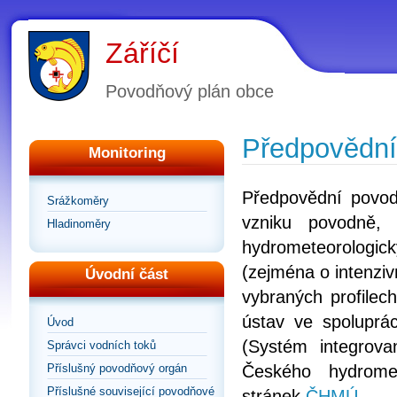
Záříčí
Povodňový plán obce
Předpovědní
Monitoring
Předpovědní povod
Srážkoměry
vzniku povodně,
Hladinoměry
hydrometeorologick
(zejména o intenziv
Úvodní část
vybraných profilec
ústav ve spoluprá
Úvod
(Systém integrova
Správci vodních toků
Příslušný povodňový orgán
Českého hydromet
Příslušné související povodňové
stránek
ČHMÚ
.