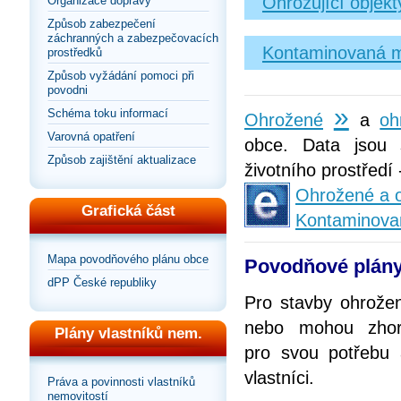
Ohrožující objek
Organizace dopravy
Způsob zabezpečení
záchranných a zabezpečovacích
Kontaminovaná m
prostředků
Způsob vyžádání pomoci při
povodni
»
Schéma toku informací
Ohrožené
a
oh
Varovná opatření
obce. Data jsou 
Způsob zajištění aktualizace
životního prostředí
Ohrožené a o
Grafická část
Kontaminova
Mapa povodňového plánu obce
Povodňové plány
dPP České republiky
Pro stavby ohrože
nebo mohou zhorš
Plány vlastníků nem.
pro svou potřebu
vlastníci.
Práva a povinnosti vlastníků
nemovitostí