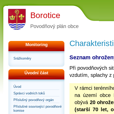
Borotice
Povodňový plán obce
Charakterist
Monitoring
Seznam ohrožen
Srážkoměry
Při povodňových si
Úvodní část
vzdutím, splachy z p
Úvod
V rámci terénního
Správci vodních toků
na území obce 
Příslušný povodňový orgán
obývá
20 ohrože
Příslušné související povodňové
(starší 70 let,
komise