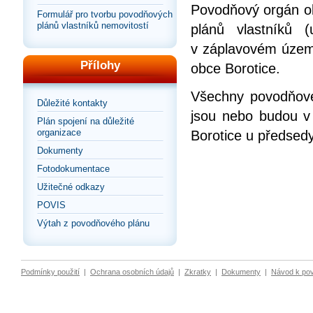
Povodňový orgán ob
Formulář pro tvorbu povodňových
plánů vlastníků nemovitostí
plánů vlastníků 
v záplavovém územ
Přílohy
obce Borotice.
Všechny povodňové 
Důležité kontakty
jsou nebo budou v
Plán spojení na důležité
organizace
Borotice u předsed
Dokumenty
Fotodokumentace
Užitečné odkazy
POVIS
Výtah z povodňového plánu
Podmínky použití
|
Ochrana osobních údajů
|
Zkratky
|
Dokumenty
|
Návod k po