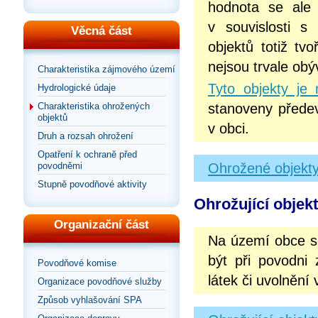
hodnota se ale 
v souvislosti s
Věcná část
objektů totiž tv
nejsou trvale ob
Charakteristika zájmového území
Tyto objekty je
Hydrologické údaje
stanoveny přede
Charakteristika ohrožených
objektů
v obci.
Druh a rozsah ohrožení
Opatření k ochraně před
Ohrožené objekty
povodněmi
Stupně povodňové aktivity
Ohrožující objek
Organizační část
Na území obce 
být při povodni
Povodňové komise
látek či uvolnění
Organizace povodňové služby
Způsob vyhlašování SPA