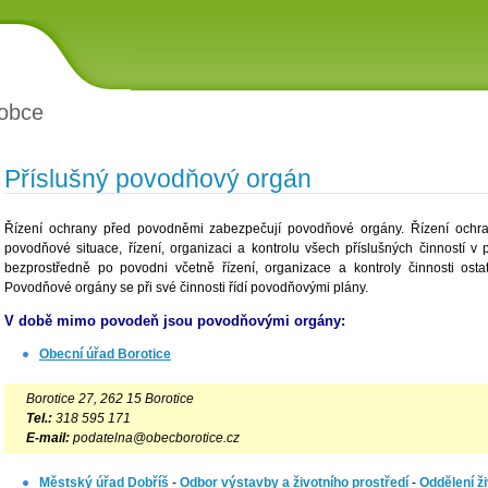
obce
Příslušný povodňový orgán
Řízení ochrany před povodněmi zabezpečují povodňové orgány. Řízení ochr
povodňové situace, řízení, organizaci a kontrolu všech příslušných činností 
bezprostředně po povodni včetně řízení, organizace a kontroly činnosti ost
Povodňové orgány se při své činnosti řídí povodňovými plány.
V době mimo povodeň jsou povodňovými orgány:
Obecní úřad Borotice
Borotice 27, 262 15 Borotice
Tel.:
318 595 171
E-mail:
podatelna@obecborotice.cz
Městský úřad Dobříš
-
Odbor výstavby a životního prostředí
-
Oddělení ži