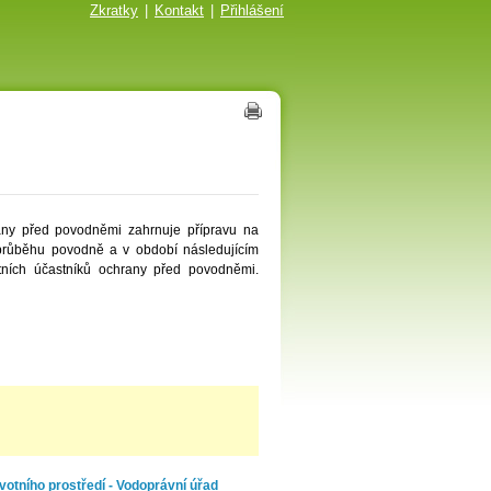
Zkratky
|
Kontakt
|
Přihlášení
any před povodněmi zahrnuje přípravu na
v průběhu povodně a v období následujícím
atních účastníků ochrany před povodněmi.
votního prostředí - Vodoprávní úřad