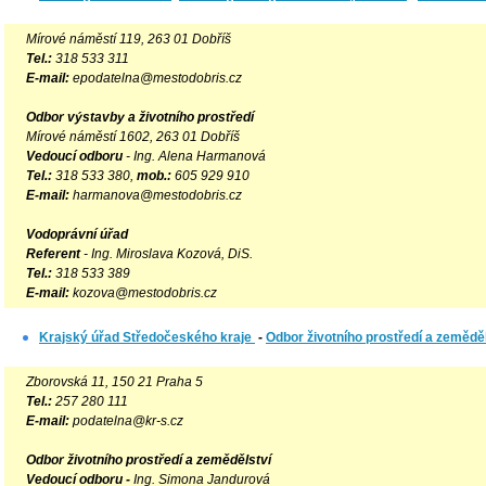
Mírové náměstí 119, 263 01 Dobříš
Tel.:
318 533 311
E-mail:
epodatelna@mestodobris.cz
Odbor výstavby a životního prostředí
Mírové náměstí 1602, 263 01 Dobříš
Vedoucí odboru
- Ing. Alena Harmanová
Tel.:
318 533 380,
mob.:
605 929 910
E-mail:
harmanova@mestodobris.cz
Vodoprávní úřad
Referent
- Ing. Miroslava Kozová, DiS.
Tel.:
318 533 389
E-mail:
kozova@mestodobris.cz
Krajský úřad Středočeského kraje
-
Odbor životního prostředí a zeměděl
Zborovská 11, 150 21 Praha 5
Tel.:
257 280 111
E-mail:
podatelna@kr-s.cz
Odbor životního prostředí a zemědělství
Vedoucí odboru -
Ing. Simona Jandurová