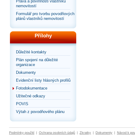
Práva a povinnosti vlastníků
nemovitostí
Formulář pro tvorbu povodňových
plánů vlastníků nemovitostí
Přílohy
Důležité kontakty
Plán spojení na důležité
organizace
Dokumenty
Evidenční listy hlásných profilů
Fotodokumentace
Užitečné odkazy
POVIS
Výtah z povodňového plánu
Podmínky použití
|
Ochrana osobních údajů
|
Zkratky
|
Dokumenty
|
Návod k po