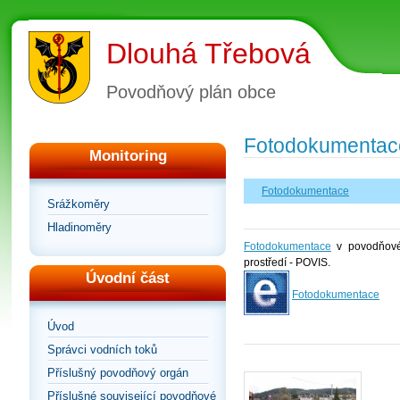
Dlouhá Třebová
Povodňový plán obce
Fotodokumentac
Monitoring
Fotodokumentace
Srážkoměry
Hladinoměry
Fotodokumentace
v povodňovém
prostředí - POVIS.
Úvodní část
Fotodokumentace
Úvod
Správci vodních toků
Příslušný povodňový orgán
Příslušné související povodňové