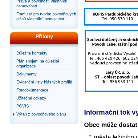
Práva a povinnosti vlastníků
nemovitostí
Formulář pro tvorbu povodňových
plánů vlastníků nemovitostí
Přílohy
Důležité kontakty
Plán spojení na důležité
organizace
Dokumenty
Evidenční listy hlásných profilů
Fotodokumentace
Užitečné odkazy
POVIS
Informační tok v
Výtah z povodňového plánu
Obec může dostat 
města ležícího 