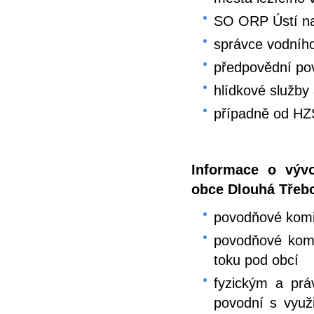
SO ORP Ústí na
správce vodníh
předpovědní po
hlídkové služby 
případně od HZ
Informace o výv
obce Dlouhá Třeb
povodňové komis
povodňové komi
toku pod obcí
fyzickým a pr
povodní s využ