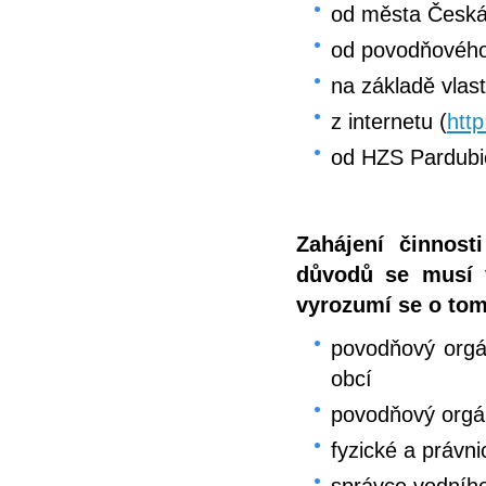
od města Česká
od povodňového
na základě vlas
z internetu (
http
od HZS Pardubi
Zahájení činnos
důvodů se musí 
vyrozumí se o tom
povodňový orgán
obcí
povodňový orgá
fyzické a právn