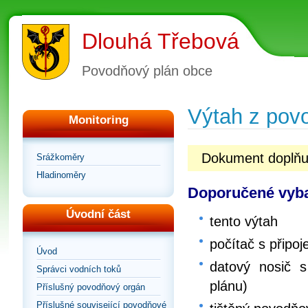
Dlouhá Třebová
Povodňový plán obce
Výtah z pov
Monitoring
Dokument doplňu
Srážkoměry
Hladinoměry
Doporučené vyba
Úvodní část
tento výtah
počítač s připoj
Úvod
datový nosič s
Správci vodních toků
plánu)
Příslušný povodňový orgán
Příslušné související povodňové