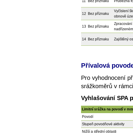
11
Bez příznaku
Průběžná f
Vyčíslení š
12
Bez příznaku
obnově úze
Zpracování
13
Bez příznaku
nadřízeném
14
Bez příznaku
Zajištěný o
Přívalová povod
Pro vyhodnocení př
srážkoměrů v rámci 
Vyhlašování SPA 
Limitní srážka na povodí v m
Povodí
Stupeň povodňové aktivity
Nižší a střední oblasti