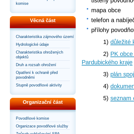
tištěný povodňo
komise
mapa obce
telefon a nabíje
Věcná část
přílohy povodňo
Charakteristika zájmového území
1)
důležité 
Hydrologické údaje
Charakteristika ohrožených
2)
PK obce 
objektů
Pardubického kraje
Druh a rozsah ohrožení
Opatření k ochraně před
3)
plán spo
povodněmi
4)
dokumen
Stupně povodňové aktivity
5)
seznam 
Organizační část
Povodňové komise
Organizace povodňové služby
Způsob vyhlašování SPA