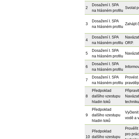
Dosažení I. SPA
2
Svolat p
na hlásném profilu
Dosažení I. SPA
3
Zahájit 
na hlásném profilu
Dosažení I. SPA
Navázat 
4
na hlásném profilu
ORP.
Dosažení I. SPA
5
Navázat 
na hlásném profilu
Dosažení I. SPA
6
Informov
na hlásném profilu
Dosažení I. SPA
Provést 
7
na hlásném profilu
pravděpo
Předpoklad
Připravi
8
dalšího vzestupu
Navázat 
hladin toků
techniku
Předpoklad
Vyčleni
9
dalšího vzestupu
vodě a v
hladin toků
Prověřit
Předpoklad
pro prác
10
dalšího vzestupu