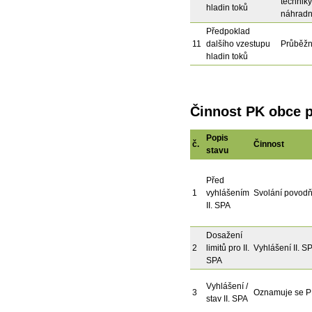
techniky
hladin toků
náhradní
Předpoklad
11
dalšího vzestupu
Průběžn
hladin toků
Činnost PK obce p
Popis
č.
Činnost
stavu
Před
1
vyhlášením
Svolání povod
II. SPA
Dosažení
2
limitů pro II.
Vyhlášení II. S
SPA
Vyhlášení /
3
Oznamuje se PK
stav II. SPA