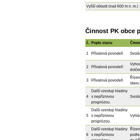
Vyšší oblasti (nad 600 m n. m.)
Činnost PK obce p
č.
Popis stavu
Činno
1
Přívalová povodeň
Svolá
Vyhod
2
Přívalová povodeň
dotče
Řízen
3
Přívalová povodeň
stavu.
Další vzestup hladiny
4
s nepříznivou
Svolá
prognózou.
Další vzestup hladiny
5
s nepříznivou
Vyhlá
prognózou.
Další vzestup hladiny
Řízen
6
s nepříznivou
podle