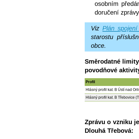
osobním předán
doručení zprávy
Viz
Plán spojení
starostu příslu
obce.
Směrodatné limity
povodňové aktivit
Profil
Hlásný profil kat. B Ústí nad Orl
Hlásný profil kat. B Třebovice (
Zprávu o vzniku 
Dlouhá Třebová: