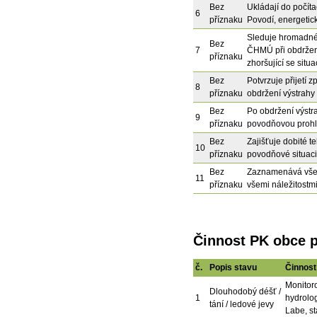
Bez
Ukládají do počíta
6
příznaku
Povodí, energetick
Sleduje hromadné 
Bez
7
ČHMÚ při obdržen
příznaku
zhoršující se sit
Bez
Potvrzuje přijetí 
8
příznaku
obdržení výstrah
Bez
Po obdržení výstra
9
příznaku
povodňovou prohlí
Bez
Zajišťuje dobité te
10
příznaku
povodňové situaci
Bez
Zaznamenává všec
11
příznaku
všemi náležitostmi
Činnost PK obce p
č.
Popis stavu
Činnost
Monitor
Dlouhodobý déšť /
1
hydrolo
tání / ledové jevy
Labe, s