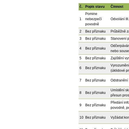
č.
Popis stavu
Činnost
Pomine
1
nebezpečí
Odvolání III
povodně
2
Bez příznaku
Průběžně z
3
Bez příznaku
Stanovení p
Odčerpáván
4
Bez příznaku
nebo souse
5
Bez příznaku
Zajištění v
Vyrozumění 
6
Bez příznaku
(úklidové p
7
Bez příznaku
Odstranění 
Umístění sk
8
Bez příznaku
přesun pros
Předání inf
9
Bez příznaku
povodně, po
10
Bez příznaku
Vyžádat kon