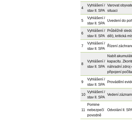
Vyhlášení /
Varovat obyvate
4
stav II. SPA
situaci
Vyhlášení /
5
Uvedení do poh
stav II. SPA
Vyhlášení /
Průběžně sledo
6
stav II. SPA
děl), kritická m
Vyhlášení /
7
Řízení záchrann
stav II. SPA
Nabít akumuláto
Vyhlášení /
kapacitu. Zkont
8
stav II. SPA
náhradní zdroj 
připojení počít
Vyhlášení /
9
Provádění evid
stav II. SPA
Vyhlášení /
10
Vedení záznam
stav II. SPA
Pomine
11
nebezpečí
Odvolání II. SP
povodně