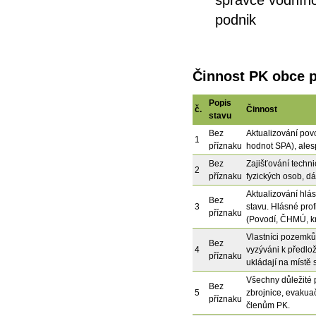
správce vodního
podnik
Činnost PK obce 
Popis
č.
Činnost
stavu
Bez
Aktualizování pov
1
příznaku
hodnot SPA), ales
Bez
Zajišťování techn
2
příznaku
fyzických osob, dál
Aktualizování hlás
Bez
3
stavu. Hlásné profi
příznaku
(Povodí, ČHMÚ, kr
Vlastníci pozemků 
Bez
4
vyzýváni k předlo
příznaku
ukládají na místě
Všechny důležité 
Bez
5
zbrojnice, evakua
příznaku
členům PK.