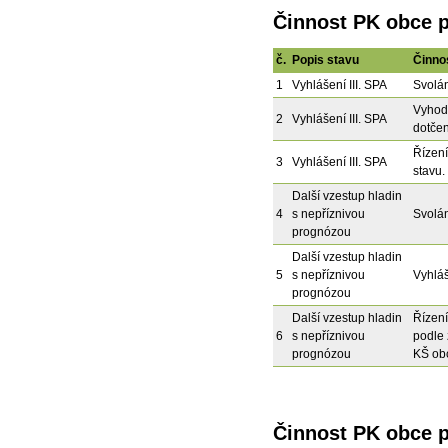
Činnost PK obce př
č.
Popis stavu
Činno
1
Vyhlášení III. SPA
Svolán
Vyhodn
2
Vyhlášení III. SPA
dotčen
Řízení
3
Vyhlášení III. SPA
stavu.
Další vzestup hladin
4
s nepříznivou
Svolán
prognózou
Další vzestup hladin
5
s nepříznivou
Vyhláš
prognózou
Další vzestup hladin
Řízení
6
s nepříznivou
podle 
prognózou
KŠ ob
Činnost PK obce 