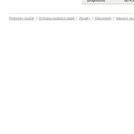
prognózou.
do KŠ
Podmínky použití
|
Ochrana osobních údajů
|
Zkratky
|
Dokumenty
|
Návod k po