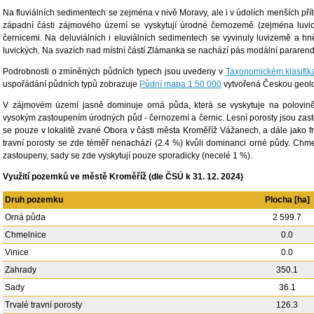
Na fluviálních sedimentech se zejména v nivě Moravy, ale i v údolích menších přít
západní části zájmového území se vyskytují úrodné černozemě (zejména luvick
černicemi. Na deluviálních i eluviálních sedimentech se vyvinuly luvizemě a
luvických. Na svazích nad místní částí Zlámanka se nachází pás modální pararend
Podrobnosti o zmíněných půdních typech jsou uvedeny v
Taxonomickém klasifi
uspořádání půdních typů zobrazuje
Půdní mapa 1:50 000
vytvořená Českou geolo
V zájmovém území jasně dominuje orná půda, která se vyskytuje na polovině
vysokým zastoupením úrodných půd - černozemí a černic. Lesní porosty jsou zast
se pouze v lokalitě zvané Obora v části města Kroměříž Vážanech, a dále jako fr
travní porosty se zde téměř nenachází (2.4 %) kvůli dominanci orné půdy. Chm
zastoupeny, sady se zde vyskytují pouze sporadicky (necelé 1 %).
Využití pozemků ve městě Kroměříž (dle ČSÚ k 31. 12. 2024)
Druh pozemku
Plocha [ha]
Orná půda
2 599.7
Chmelnice
0.0
Vinice
0.0
Zahrady
350.1
Sady
36.1
Trvalé travní porosty
126.3