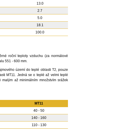
13.0
2.7
5.0
18.1
100.0
né roční teploty vzduchu (za normálové
valu 551 - 600 mm.
zájmového území do teplé oblasti T2, pouze
lasti MT11. Jedná se o teplé až velmi teplé
aké malým až minimálním množstvím srážek
MT11
40 - 50
140 - 160
110 - 130