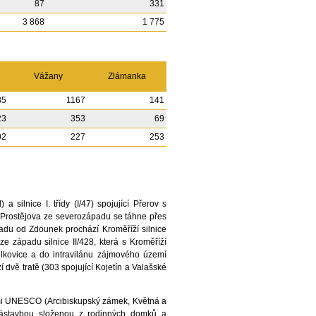
87
331
3 868
1 775
Vážany
Zlámanka
85
1167
141
23
353
69
02
227
253
silnice I. třídy (I/47) spojující Přerov s
Od Prostějova ze severozápadu se táhne přes
padu od Zdounek prochází Kroměříží silnice
e západu silnice II/428, která s Kroměříží
olkovice a do intravilánu zájmového území
 dvě tratě (303 spojující Kojetín a Valašské
mi UNESCO (Arcibiskupský zámek, Květná a
zástavbou složenou z rodinných domků a