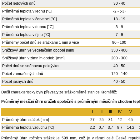
Počet ledových dnů
30 - 40
Průměrná teplota v lednu [°C]
-2 - (-3)
Průměrná teplota v červenci [°C]
18 - 19
Průměrná teplota v dubnu [°C]
8 - 9
Průměrná teplota v říjnu [°C]
7 - 9
Průměrný počet dnů se srážkami 1 mm a více
90 - 100
Srážkový úhrn ve vegetačním období [mm]
350 - 400
Srážkový úhrn v zimním období [mm]
200 - 300
Počet dnů se sněhovou pokrývkou
40 - 50
Počet zamračených dnů
120 - 140
Počet jasných dnů
40 - 50
Další charakteristiky byly převzaty ze srážkoměrné stanice Kroměříž:
Průměrný měsíční úhrn srážek společně s průměrným měsíčním chodem tepl
I
II
III
IV
V
Průměrný úhrn srážek [mm]
27
25
31
42
65
Průměrná teplota vzduchu [°C]
2,2
0,7
3,7
8,7
14,2
Průměrný úhrn ročních srážek je 599 mm, což je v rámci celé České republi