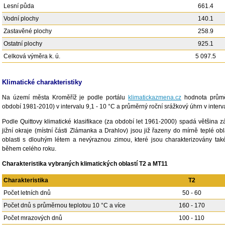
Lesní půda
661.4
Vodní plochy
140.1
Zastavěné plochy
258.9
Ostatní plochy
925.1
Celková výměra k. ú.
5 097.5
Klimatické charakteristiky
Na území města Kroměříž je podle portálu
klimatickazmena.cz
hodnota průměr
období 1981-2010) v intervalu 9,1 - 10 °C a průměrný roční srážkový úhrn v inter
Podle Quittovy klimatické klasifikace (za období let 1961-2000) spadá většina 
jižní okraje (místní části Zlámanka a Drahlov) jsou již řazeny do mírně teplé ob
oblasti s dlouhým létem a nevýraznou zimou, které jsou charakterizovány t
během celého roku.
Charakteristika vybraných klimatických oblastí T2 a MT11
Charakteristika
T2
Počet letních dnů
50 - 60
Počet dnů s průměrnou teplotou 10 °C a více
160 - 170
Počet mrazových dnů
100 - 110