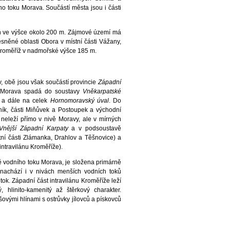
o toku Morava. Součástí města jsou i části
en ve výšce okolo 200 m. Zájmové území má
sněné oblasti Obora v místní části Vážany,
 Kroměříž v nadmořské výšce 185 m.
, obě jsou však součástí provincie
Západní
ku Morava spadá do soustavy
Vněkarpatské
a dále na celek
Hornomoravský úval
. Do
vník, části Miňůvek a Postoupek a východní
 neleží přímo v nivě Moravy, ale v mírných
Vnější Západní Karpaty
a v podsoustavě
ní části Zlámanka, Drahlov a Těšnovice) a
intravilánu Kroměříže).
vě vodního toku Morava, je složena primárně
 nachází i v nivách menších vodních toků
tok. Západní část intravilánu Kroměříže leží
 hlinito-kamenitý až štěrkový charakter.
šovými hlínami s ostrůvky jílovců a pískovců