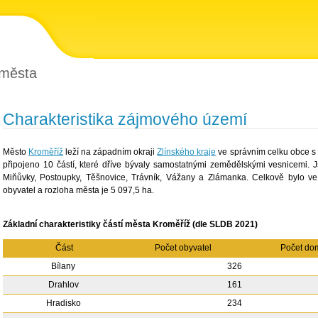
 města
Charakteristika zájmového území
Město
Kroměříž
leží na západním okraji
Zlínského kraje
ve správním celku obce s 
připojeno 10 částí, které dříve bývaly samostatnými zemědělskými vesnicemi. Js
Miňůvky, Postoupky, Těšnovice, Trávník, Vážany a Zlámanka. Celkově bylo v
obyvatel a rozloha města je 5 097,5 ha.
Základní charakteristiky částí města Kroměříž (dle SLDB 2021)
Část
Počet obyvatel
Počet d
Bílany
326
Drahlov
161
Hradisko
234