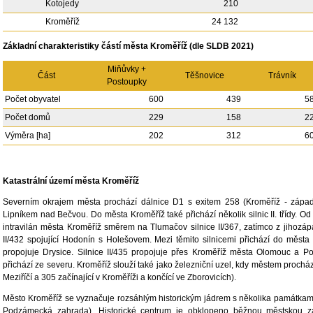
Kotojedy
210
Kroměříž
24 132
Základní charakteristiky částí města Kroměříž (dle SLDB 2021)
Miňůvky +
Část
Těšnovice
Trávník
Postoupky
Počet obyvatel
600
439
5
Počet domů
229
158
2
Výměra [ha]
202
312
6
Katastrální území města Kroměříž
Severním okrajem města prochází dálnice D1 s exitem 258 (Kroměříž - západ) a 
Lipníkem nad Bečvou. Do města Kroměříž také přichází několik silnic II. třídy. 
intravilán města Kroměříž směrem na Tlumačov silnice II/367, zatímco z jihozá
II/432 spojující Hodonín s Holešovem. Mezi těmito silnicemi přichází do města z
propojuje Drysice. Silnice II/435 propojuje přes Kroměříž města Olomouc a P
přichází ze severu. Kroměříž slouží také jako železniční uzel, kdy městem prochází
Meziříčí a 305 začínající v Kroměříži a končící ve Zborovicích).
Město Kroměříž se vyznačuje rozsáhlým historickým jádrem s několika památka
Podzámecká zahrada). Historické centrum je obklopeno běžnou městskou 