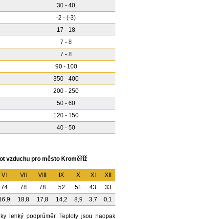
30 - 40
-2 - (-3)
17 - 18
7 - 8
7 - 8
90 - 100
350 - 400
200 - 250
50 - 60
120 - 150
40 - 50
ot vzduchu pro město Kroměříž
VI
VII
VIII
IX
X
XI
XII
74
78
78
52
51
43
33
16,9
18,8
17,8
14,2
8,9
3,7
0,1
ky lehký podprůměr. Teploty jsou naopak