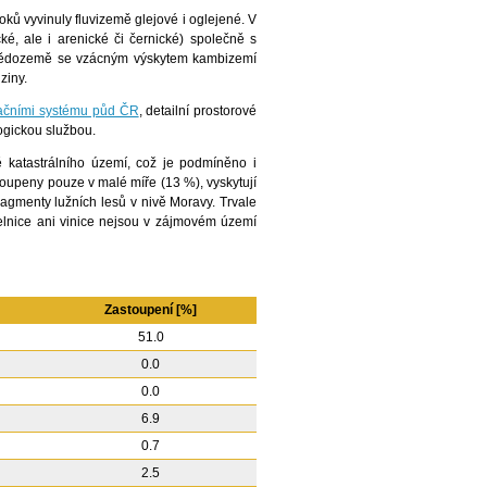
oků vyvinuly fluvizemě glejové i oglejené. V
é, ale i arenické či černické) společně s
 hnědozemě se vzácným výskytem kambizemí
ziny.
kačními systému půd ČR
, detailní prostorové
gickou službou.
 katastrálního území, což je podmíněno i
oupeny pouze v malé míře (13 %), vyskytují
agmenty lužních lesů v nivě Moravy. Trvale
elnice ani vinice nejsou v zájmovém území
Zastoupení [%]
51.0
0.0
0.0
6.9
0.7
2.5