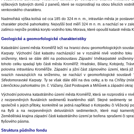
výškových bytových domů z panelů, které se rozprostírají na obou březích vodníh
venkovského charakteru.
Nadmořská výška kolísá od cca 185 do 324 m n. m., intravilán města je postav
charakter ploché pahorkatiny. Nejvyšší bod měří 324 m n. m. a nachází se v zale
zatímco nejníže protéká koryto vodního toku Morava, které opouští katastr města
Geologické a geomorfologické charakteristiky
Katastrální území města Kroměříž leží na hranici dvou geomorfologických soustav
Karpaty
. Východní část katastru nacházející se v rozsáhlé nivě vodního to
sníženiny
, která se dále dělí na podsoustavu
Západní Vněkarpatské sníženiny
tohoto celku spadají tyto části města Kroměříž: Hradisko, Bílany, Kotojedy, Trá
polovina intravilánu Kroměříže. Západní a jižní část zájmového území, která již
svazích navazujících na sníženinu, se nachází v geomorfologické soustavě
Středomoravské Karpaty
. Ty se však dále dělí na dva celky, a to na
Chřiby
(míst
Litenčickou pahorkatinu
(m. č. Vážany, část Postoupek a Miňůvek a západní okraj 
Východní polovina katastrálního území města Kroměříž, která se rozprostírá v ni
z nezpevněných fluviálních sedimentů kvartérního stáří. Stejné sedimenty se
společně s jejich přítoky, konkrétně se jedná například o Kotojedku či Věžecký po
na flyši a na nezpevněných deluviálních sedimentech, které mají kamenitý,
Zemědělská krajina západní části katastrálního území je tvořena sprašemi či spra
flyšového pásma.
Struktura půdního fondu