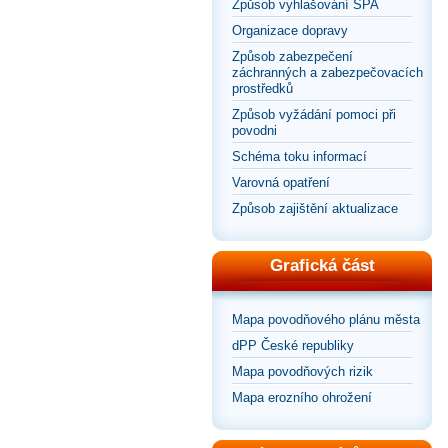
Způsob vyhlašování SPA
Organizace dopravy
Způsob zabezpečení
záchranných a zabezpečovacích
prostředků
Způsob vyžádání pomoci při
povodni
Schéma toku informací
Varovná opatření
Způsob zajištění aktualizace
Grafická část
Mapa povodňového plánu města
dPP České republiky
Mapa povodňových rizik
Mapa erozního ohrožení