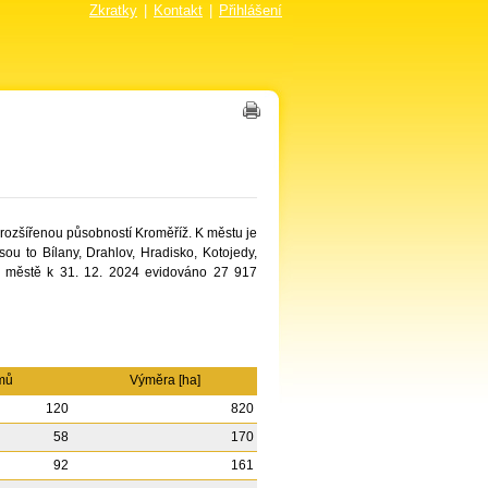
Zkratky
|
Kontakt
|
Přihlášení
rozšířenou působností Kroměříž. K městu je
ou to Bílany, Drahlov, Hradisko, Kotojedy,
e městě k 31. 12. 2024 evidováno 27 917
omů
Výměra [ha]
120
820
58
170
92
161