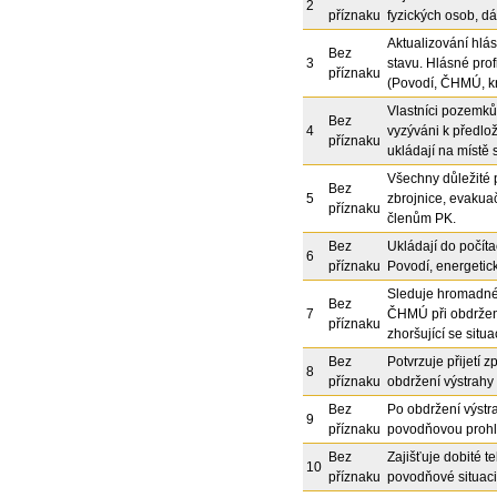
2
příznaku
fyzických osob, dál
Aktualizování hlás
Bez
3
stavu. Hlásné profi
příznaku
(Povodí, ČHMÚ, kr
Vlastníci pozemků 
Bez
4
vyzýváni k předlo
příznaku
ukládají na místě
Všechny důležité 
Bez
5
zbrojnice, evakua
příznaku
členům PK.
Bez
Ukládají do počíta
6
příznaku
Povodí, energetick
Sleduje hromadné 
Bez
7
ČHMÚ při obdržen
příznaku
zhoršující se sit
Bez
Potvrzuje přijetí 
8
příznaku
obdržení výstrah
Bez
Po obdržení výstra
9
příznaku
povodňovou prohlí
Bez
Zajišťuje dobité te
10
příznaku
povodňové situaci