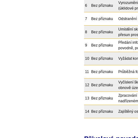
Vyrozumění 
6
Bez příznaku
(úklidové p
7
Bez příznaku
Odstranění 
Umístění sk
8
Bez příznaku
přesun pros
Předání inf
9
Bez příznaku
povodně, po
10
Bez příznaku
Vyžádat kon
11
Bez příznaku
Průběžná f
Vyčíslení š
12
Bez příznaku
obnově úze
Zpracování
13
Bez příznaku
nadřízeném
14
Bez příznaku
Zajištěný o