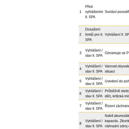
Před
1
vyhlášením
Svolání povod
II. SPA
Dosažení
2
limitů pro II.
Vyhlášení II. S
SPA
Vyhlášení /
3
Oznamuje se PK
stav II. SPA
Vyhlášení /
Varovat obyvate
4
stav II. SPA
situaci
Vyhlášení /
5
Uvedení do poh
stav II. SPA
Vyhlášení /
Průběžně sledo
6
stav II. SPA
děl), kritická m
Vyhlášení /
7
Řízení záchrann
stav II. SPA
Nabít akumuláto
Vyhlášení /
kapacitu. Zkont
8
stav II. SPA
náhradní zdroj 