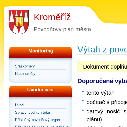
Kroměříž
Povodňový plán města
Výtah z pov
Monitoring
Dokument doplňu
Srážkoměry
Hladinoměry
Doporučené vyba
Úvodní část
tento výtah
počítač s připoj
Úvod
datový nosič s
Správci vodních toků
plánu)
Příslušný povodňový orgán