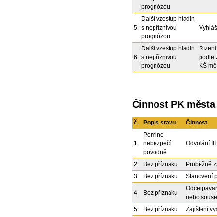
prognózou
Další vzestup hladin
5
s nepříznivou
Vyhláš
prognózou
Další vzestup hladin
Řízení
6
s nepříznivou
podle 
prognózou
KŠ měs
Činnost PK města
č.
Popis stavu
Činnost
Pomine
1
nebezpečí
Odvolání III
povodně
2
Bez příznaku
Průběžně z
3
Bez příznaku
Stanovení p
Odčerpáván
4
Bez příznaku
nebo souse
5
Bez příznaku
Zajištění v