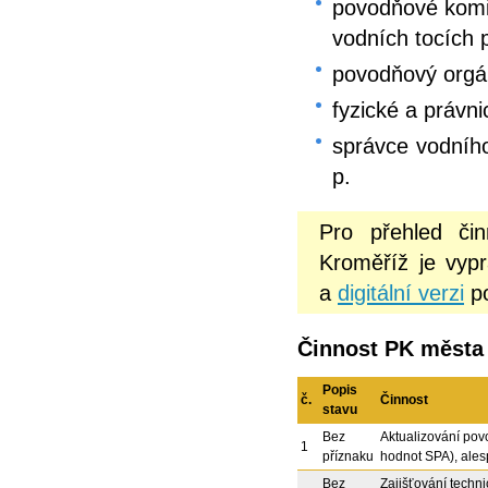
povodňové komis
vodních tocích
povodňový org
fyzické a právn
správce vodního
p.
Pro přehled čin
Kroměříž je vypr
a
digitální verzi
po
Činnost PK města
Popis
č.
Činnost
stavu
Bez
Aktualizování pov
1
příznaku
hodnot SPA), ales
Bez
Zajišťování techn