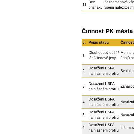
Bez
Zaznamenává všec
11
příznaku
všemi náležitostmi
Činnost PK města 
č.
Popis stavu
Činnost
Dlouhodobý déšť /
Monitor
1
tání / ledové jevy
údajů n
Dosažení I. SPA
2
Svolat p
na hlásném profilu
Dosažení I. SPA
3
Zahájit 
na hlásném profilu
Dosažení I. SPA
4
Navázat
na hlásném profilu
Dosažení I. SPA
5
Navázat
na hlásném profilu
Dosažení I. SPA
6
Informo
na hlásném profilu