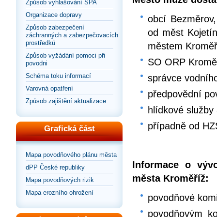
Způsob vyhlašování SPA
Organizace dopravy
obcí Bezměrov,
Způsob zabezpečení
od měst Kojetín
záchranných a zabezpečovacích
prostředků
městem Kroměř
Způsob vyžádání pomoci při
SO ORP Kromě
povodni
Schéma toku informací
správce vodníh
Varovná opatření
předpovědní po
Způsob zajištění aktualizace
hlídkové služby 
případně od HZS
Grafická část
Mapa povodňového plánu města
Informace o výv
dPP České republiky
města Kroměříž:
Mapa povodňových rizik
Mapa erozního ohrožení
povodňové komi
povodňovým ko