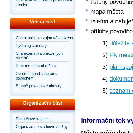
Příslušné související povodňové
tištěný povodňo
komise
mapa města
telefon a nabíje
Věcná část
přílohy povodňo
Charakteristika zájmového území
1)
důležité 
Hydrologické údaje
Charakteristika ohrožených
2)
PK města
objektů
3)
plán spo
Druh a rozsah ohrožení
Opatření k ochraně před
4)
dokumen
povodněmi
Stupně povodňové aktivity
5)
seznam 
Organizační část
Povodňové komise
Informační tok v
Organizace povodňové služby
Město může dostat