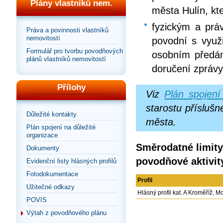
Plány vlastníků nem.
města Hulín, kt
fyzickým a prá
Práva a povinnosti vlastníků
nemovitostí
povodní s využ
Formulář pro tvorbu povodňových
osobním předán
plánů vlastníků nemovitostí
doručení zprávy
Přílohy
Viz
Plán spojení
starostu přísluš
Důležité kontakty
města.
Plán spojení na důležité
organizace
Směrodatné limity
Dokumenty
povodňové aktivit
Evidenční listy hlásných profilů
Fotodokumentace
Profil
Užitečné odkazy
Hlásný profil kat. A Kroměříž, M
POVIS
Výtah z povodňového plánu