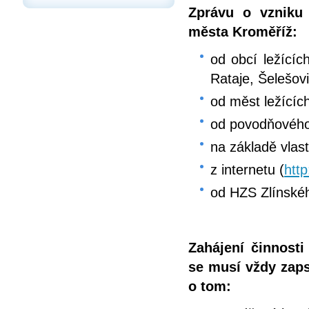
Zprávu o vzniku
města Kroměříž:
od obcí ležícíc
Rataje, Šelešov
od měst ležícíc
od povodňovéh
na základě vlas
z internetu (
htt
od HZS Zlínskéh
Zahájení činnost
se musí vždy zap
o tom: