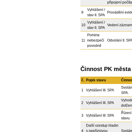
připojení počít
Vyhlášení /
9
Provádění evid
stav II. SPA
Vyhlášení /
10
Vedení záznam
stav II. SPA
Pomine
11
nebezpečí
Odvolání II. SP
povodně
Činnost PK města p
č.
Popis stavu
Činno
Svolán
1
Vyhlášení III. SPA
SPA.
Vyhodn
2
Vyhlášení III. SPA
dotčen
Řízení
3
Vyhlášení III. SPA
stavu.
Další vzestup hladin
4
s nepříznivou
Svolán