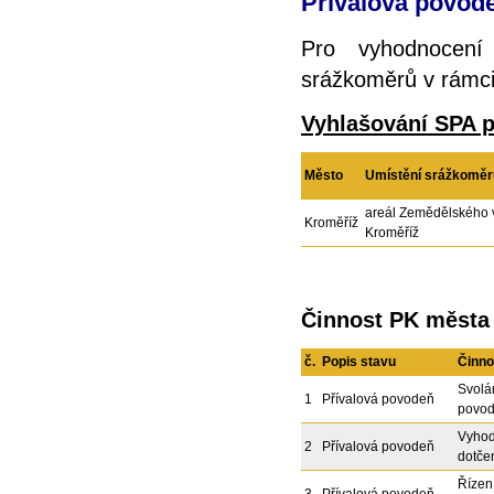
Přívalová povod
Pro vyhodnocení
srážkoměrů v rámci 
Vyhlašování SPA p
Město
Umístění srážkoměr
areál Zemědělského
Kroměříž
Kroměříž
Činnost PK města 
č.
Popis stavu
Činno
Svolá
1
Přívalová povodeň
povod
Vyhod
2
Přívalová povodeň
dotče
Řízen
3
Přívalová povodeň