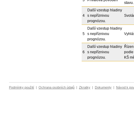
stavu.
Další vzestup hladiny
4
s nepříznivou
Svolá
prognózou.
Další vzestup hladiny
5
s nepříznivou
Vyhlá
prognózou.
Další vzestup hladiny
Řízen
6
s nepříznivou
podle
prognózou.
KŠ mě
Podmínky použití
|
Ochrana osobních údajů
|
Zkratky
|
Dokumenty
|
Návod k po