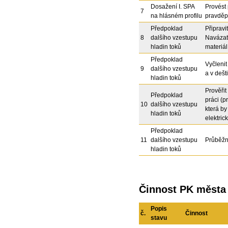
Dosažení I. SPA
Provést 
7
na hlásném profilu
pravděpo
Předpoklad
Připravi
8
dalšího vzestupu
Navázat 
hladin toků
materiál
Předpoklad
Vyčleni
9
dalšího vzestupu
a v dešt
hladin toků
Prověřit
Předpoklad
práci (p
10
dalšího vzestupu
která by
hladin toků
elektric
Předpoklad
11
dalšího vzestupu
Průběžn
hladin toků
Činnost PK města 
Popis
č.
Činnost
stavu