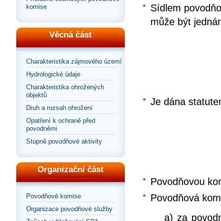
Sídlem povodňov
komise
může být jednán
Věcná část
Charakteristika zájmového území
Hydrologické údaje
Charakteristika ohrožených
objektů
Je dána statut
Druh a rozsah ohrožení
Opatření k ochraně před
povodněmi
Stupně povodňové aktivity
Organizační část
Povodňovou kom
Povodňové komise
Povodňová komi
Organizace povodňové služby
a) za povod