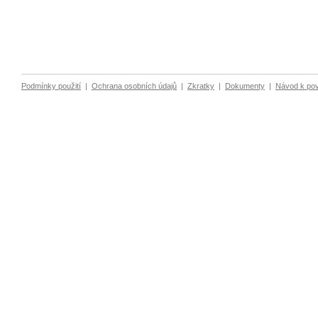
Podmínky použití
|
Ochrana osobních údajů
|
Zkratky
|
Dokumenty
|
Návod k po