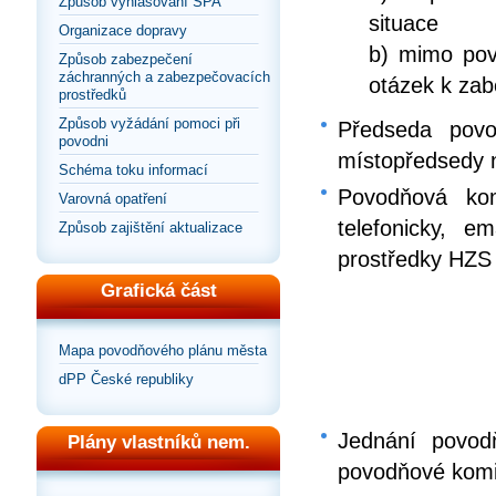
Způsob vyhlašování SPA
situace
Organizace dopravy
b) mimo pov
Způsob zabezpečení
záchranných a zabezpečovacích
otázek k za
prostředků
Způsob vyžádání pomoci při
Předseda povo
povodni
místopředsedy 
Schéma toku informací
Povodňová kom
Varovná opatření
telefonicky, e
Způsob zajištění aktualizace
prostředky HZS 
Grafická část
Mapa povodňového plánu města
dPP České republiky
Jednání povod
Plány vlastníků nem.
povodňové kom