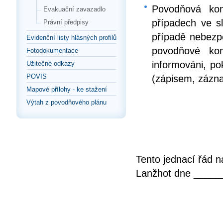
Povodňová kom
Evakuační zavazadlo
případech ve s
Právní předpisy
případě nebezp
Evidenční listy hlásných profilů
povodňové kom
Fotodokumentace
informováni, p
Užitečné odkazy
POVIS
(zápisem, zázn
Mapové přílohy - ke stažení
Výtah z povodňového plánu
Tento jednací řád 
Lanžhot dne _____