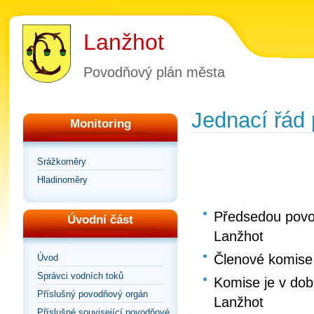
Lanžhot
Povodňový plán města
Jednací řád
Monitoring
Srážkoměry
Hladinoměry
Předsedou povo
Úvodní část
Lanžhot
Členové komise
Úvod
Správci vodních toků
Komise je v do
Příslušný povodňový orgán
Lanžhot
Příslušné související povodňové