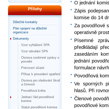
O jednání komis
Přílohy
Zápis podepsan
komise do 14 d
Důležité kontakty
Za povodňové s
Plán spojení na důležité
operativně pros
organizace
Dokumenty
Písemné zprá
Vzor vyhlášení SPA
předkládají př
Vzor odvolání SPA
zasedáním komi
Osnova souhrnné zprávy o
jednání povodň
povodni
formulace návr
Potvrzení účasti
Příkaz k provedení opatření
Povodňová komi
Osnova pro sledování škod
Ve sporných př
a činností
hlasů. Při rovn
Povodňová kniha
Jednací řád povodňové
Členové povodňo
komise
povodňové kom
Statut povodňové komise